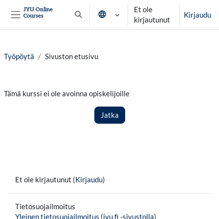
Siirry pääsisältöön
Et ole
JYU Online
Kirjaudu
Courses
Vaihda hakusyöttöä
kirjautunut
Sivupaneeli
Työpöytä
Sivuston etusivu
Tämä kurssi ei ole avoinna opiskelijoille
Jatka
Et ole kirjautunut (
Kirjaudu
)
Tietosuojailmoitus
Yleinen tietosuojailmoitus (jyu.fi -sivustolla)