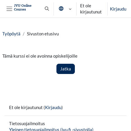
Siirry pääsisältöön
Et ole
JYU Online
Kirjaudu
Courses
Vaihda hakusyöttöä
kirjautunut
Sivupaneeli
Työpöytä
Sivuston etusivu
Tämä kurssi ei ole avoinna opiskelijoille
Jatka
Et ole kirjautunut (
Kirjaudu
)
Tietosuojailmoitus
Yleinen tietosuojailmoitus (jyu.fi -sivustolla)