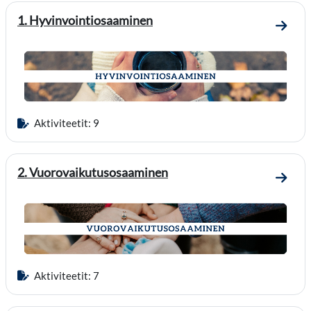
1. Hyvinvointiosaaminen
Mene 
Aktiviteetit: 9
2. Vuorovaikutusosaaminen
Mene 
Aktiviteetit: 7