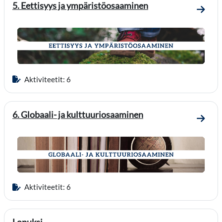
5. Eettisyys ja ympäristöosaaminen
Mene o
Aktiviteetit: 6
6. Globaali- ja kulttuuriosaaminen
Mene o
Aktiviteetit: 6