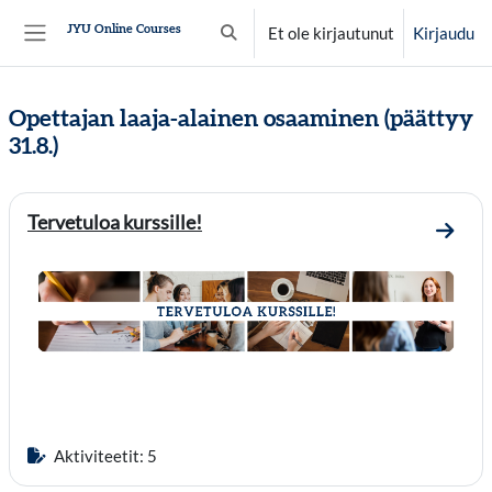
Siirry pääsisältöön
JYU Online Courses
Et ole kirjautunut
Kirjaudu
Vaihda hakusyöttöä
Sivupaneeli
Opettajan laaja-alainen osaaminen (päättyy
31.8.)
Osion ääriviiva
Tervetuloa kurssille!
Mene o
Aktiviteetit: 5