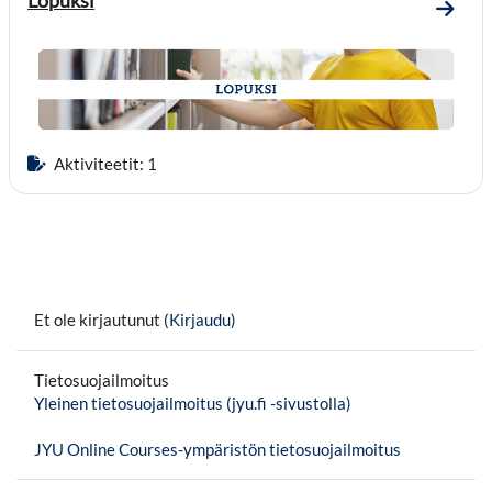
Lopuksi
Mene 
Aktiviteetit: 1
Et ole kirjautunut (
Kirjaudu
)
Tietosuojailmoitus
Yleinen tietosuojailmoitus (jyu.fi -sivustolla)
JYU Online Courses-ympäristön tietosuojailmoitus