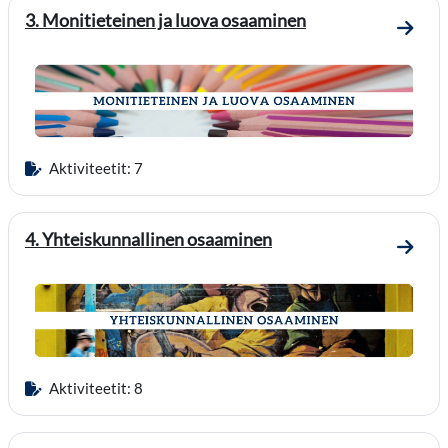
3. Monitieteinen ja luova osaaminen
Mene o
Aktiviteetit: 7
4. Yhteiskunnallinen osaaminen
Mene o
Aktiviteetit: 8