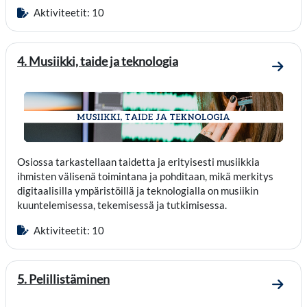
Aktiviteetit: 10
4. Musiikki, taide ja teknologia
Mene o
Osiossa tarkastellaan taidetta ja erityisesti musiikkia
ihmisten välisenä toimintana ja pohditaan, mikä merkitys
digitaalisilla ympäristöillä ja teknologialla on musiikin
kuuntelemisessa, tekemisessä ja tutkimisessa.
Aktiviteetit: 10
5. Pelillistäminen
Mene o