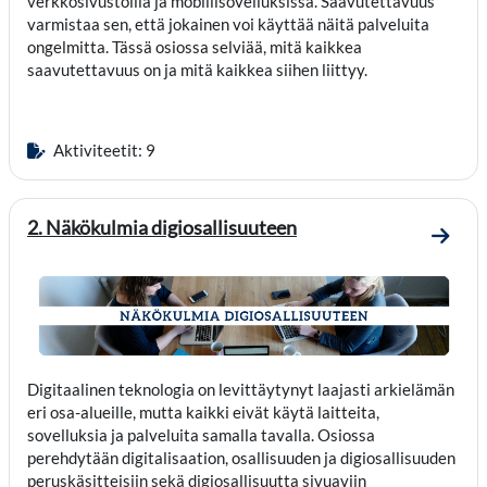
verkkosivustoilla ja mobiilisovelluksissa. Saavutettavuus
varmistaa sen, että jokainen voi käyttää näitä palveluita
ongelmitta. Tässä osiossa selviää, mitä kaikkea
saavutettavuus on ja mitä kaikkea siihen liittyy.
Aktiviteetit: 9
2. Näkökulmia digiosallisuuteen
Mene o
Digitaalinen teknologia on levittäytynyt laajasti arkielämän
eri osa-alueille, mutta kaikki eivät käytä laitteita,
sovelluksia ja palveluita samalla tavalla. Osiossa
perehdytään digitalisaation, osallisuuden ja digiosallisuuden
peruskäsitteisiin sekä digiosallisuutta sivuaviin