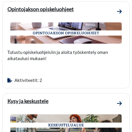
Opintojakson opiskeluohjeet
Mene 
Tutustu opiskeluohjeisiin ja aloita työskentely oman
aikataulusi mukaan!
Aktiviteetit: 2
Kysy ja keskustele
Mene o