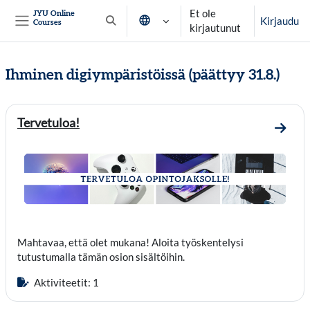
Siirry pääsisältöön
Et ole
JYU Online
Kirjaudu
Courses
Vaihda hakusyöttöä
kirjautunut
Sivupaneeli
Ihminen digiympäristöissä (päättyy 31.8.)
Osion ääriviiva
Tervetuloa!
Mene 
Mahtavaa, että olet mukana! Aloita työskentelysi
tutustumalla tämän osion sisältöihin.
Aktiviteetit: 1