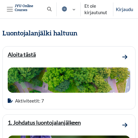
Siirry pääsisältöön
Et ole
JYU Online
Kirjaudu
Courses
Vaihda hakusyöttöä
kirjautunut
Sivupaneeli
Luontojalanjälki haltuun
Osion ääriviiva
Aloita tästä
Mene o
Aktiviteetit: 7
1. Johdatus luontojalanjälkeen
Mene o