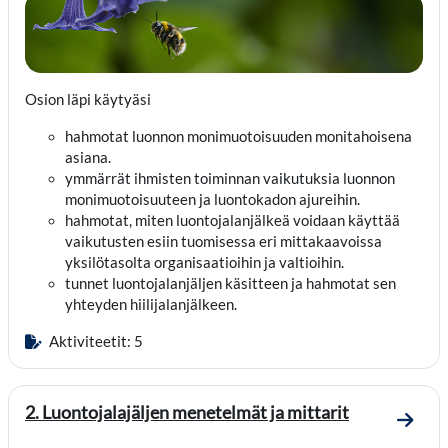
Osion
läpi
käytyäsi
hahmotat luonnon monimuotoisuuden monitahoisena
asian
a
.
ymmärrät ihmisten toiminnan vaikutuksia luonnon
monimuotoisuuteen
ja luontokadon ajureihin
.
hahmotat, miten luontojalanjälkeä voidaan käyttää
vaikutusten esiin tuomisessa
eri
mittakaavoissa
yksilötasolta organisaatioihin ja valtioihin.
tunnet luontojalanjäljen
käsitteen ja hahmotat sen
yhteyden hiilijalanjälkeen
.
Aktiviteetit: 5
2. Luontojalajäljen menetelmät ja mittarit
Mene o