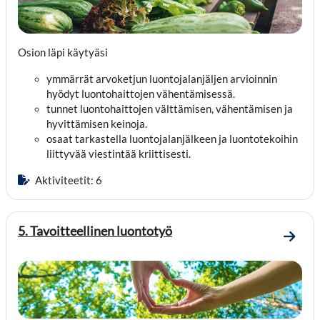
Osion läpi käytyäsi
ymmärrät arvoketjun luontojalanjäljen arvioinnin
hyödyt luontohaittojen vähentämisessä.
tunnet luontohaittojen välttämisen, vähentämisen ja
hyvittämisen keinoja.
osaat tarkastella luontojalanjälkeen ja luontotekoihin
liittyvää viestintää kriittisesti.
Aktiviteetit: 6
5. Tavoitteellinen luontotyö
Mene o