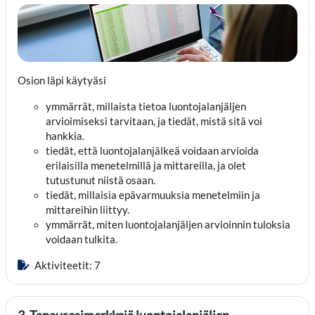
Osion läpi käytyäsi
ymmärrät, millaista tietoa luontojalanjäljen
arvioimiseksi tarvitaan, ja tiedät,
mistä sitä voi
hankkia
.
tiedät, että luontojalanjälkeä voidaan arvioida
erilaisilla menete
lmillä
ja mittareilla
, j
a olet
tutustunut niistä osaan
.
tiedät, millaisia epävarmuuksia menetelmiin ja
mittareihin liittyy.
ymmärrät, miten luontojalanjäljen arvioinnin tuloksia
voidaan tulkita.
Aktiviteetit: 7
3. Tapausesimerkkejä luontojalanjäljen