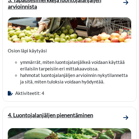
Mene o
arvioinnista
Osion
läpi
käytyäsi
ymmärrät, miten luontojalanjälkeä voidaan
käyttää
eri
laisi
in
tarpeisiin
eri
mittakaavoissa.
hahmotat lu
ontojalanjäljen
arvioinnin
nykytilannetta
ja
sitä, miten tuloksia voidaan hyödyntää.
Aktiviteetit: 4
4. Luontojalanjäljen pienentäminen
Mene o