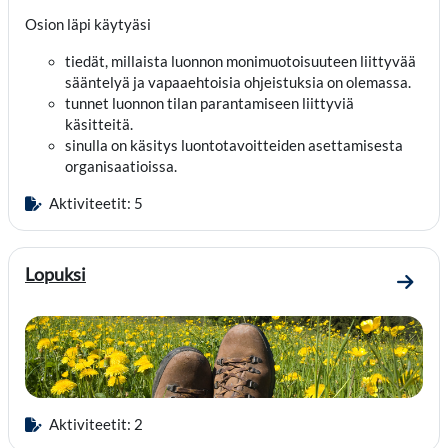
Osion läpi käytyäsi
tiedät, millaista luonnon monimuotoisuuteen liittyvää
sääntelyä ja vapaaehtoisia ohjeistuksia on olemassa.
tunnet luonnon tilan parantamiseen liittyviä
käsitteitä.
sinulla on käsitys luontotavoitteiden asettamisesta
organisaatioissa.
Aktiviteetit: 5
Lopuksi
Mene 
Aktiviteetit: 2