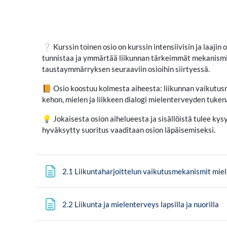
❔ Kurssin toinen osio on kurssin intensiivisin ja laajin 
tunnistaa ja ymmärtää liikunnan tärkeimmät mekanismit
taustaymmärryksen seuraaviin osioihin siirtyessä.
📙 Osio koostuu kolmesta aiheesta: liikunnan vaikutusme
kehon, mielen ja liikkeen dialogi mielenterveyden tuken
💡 Jokaisesta osion aihelueesta ja sisällöistä tulee ky
hyväksytty suoritus vaaditaan osion läpäisemiseksi.
2.1 Liikuntaharjoittelun vaikutusmekanismit mie
Si
2.2 Liikunta ja mielenterveys lapsilla ja nuorilla