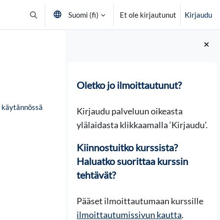
Suomi ‎(fi)‎
Et ole kirjautunut
Kirjaudu
Vaihda hakusyöttöä
Lohkot
Oletko jo ilmoittautunut?
a käytännössä
Kirjaudu palveluun oikeasta
ylälaidasta klikkaamalla ‘Kirjaudu’.
Kiinnostuitko kurssista?
Haluatko suorittaa kurssin
tehtävät?
Pääset ilmoittautumaan kurssille
ilmoittautumissivun kautta
.