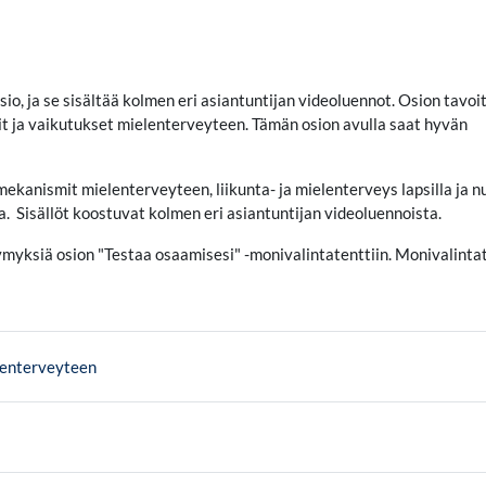
osio, ja se sisältää kolmen eri asiantuntijan videoluennot. Osion tavo
 ja vaikutukset mielenterveyteen. Tämän osion avulla saat hyvän
kanismit mielenterveyteen, liikunta- ja mielenterveys lapsilla ja nu
a. Sisällöt koostuvat kolmen eri asiantuntijan videoluennoista.
symyksiä osion "Testaa osaamisesi" -monivalintatenttiin. Monivalinta
Sivu
lenterveyteen
vu