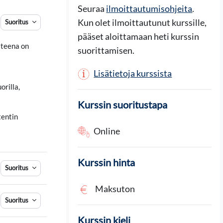
Seuraa
ilmoittautumisohjeita
.
Kun olet ilmoittautunut kurssille,
Suoritus
pääset aloittamaan heti kurssin
itteena on
suorittamisen.
Lisätietoja kurssista
orilla,
Kurssin suoritustapa
tentin
Online
Kurssin hinta
Suoritus
Maksuton
Suoritus
Kurssin kieli