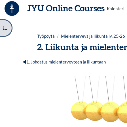
Siirry pääsisältöön
JYU Online Courses
Kalenteri
Avaa kurssisisältö
Työpöytä
Mielenterveys ja liikunta lv. 25-26
2. Liikunta ja mielente
Osion ääriviiva
◀︎
1. Johdatus mielenterveyteen ja liikuntaan