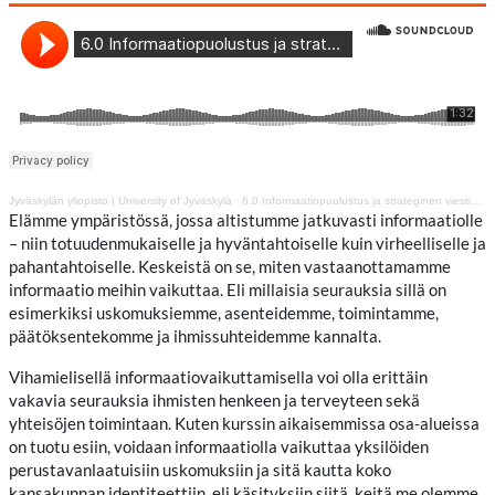
Jyväskylän yliopisto | University of Jyväskylä
·
6.0 Informaatiopuolustus ja strateginen viestintä
Elämme ympäristössä, jossa altistumme jatkuvasti informaatiolle
– niin totuudenmukaiselle ja hyväntahtoiselle kuin virheelliselle ja
pahantahtoiselle. Keskeistä on se, miten vastaanottamamme
informaatio meihin vaikuttaa. Eli millaisia seurauksia sillä on
esimerkiksi uskomuksiemme, asenteidemme, toimintamme,
päätöksentekomme ja ihmissuhteidemme kannalta.
Vihamielisellä informaatiovaikuttamisella voi olla erittäin
vakavia seurauksia ihmisten henkeen ja terveyteen sekä
yhteisöjen toimintaan. Kuten kurssin aikaisemmissa osa-alueissa
on tuotu esiin, voidaan informaatiolla vaikuttaa yksilöiden
perustavanlaatuisiin uskomuksiin ja sitä kautta koko
kansakunnan identiteettiin, eli käsityksiin siitä, keitä me olemme