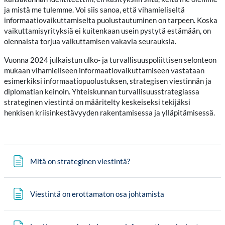
ja mistä me tulemme. Voi siis sanoa, että vihamieliseltä
informaatiovaikuttamiselta puolustautuminen on tarpeen. Koska
vaikuttamisyrityksiä ei kuitenkaan usein pystytä estämään, on
olennaista torjua vaikuttamisen vakavia seurauksia.
Vuonna 2024 julkaistun ulko- ja turvallisuuspoliittisen selonteon
mukaan vihamieliseen informaatiovaikuttamiseen vastataan
esimerkiksi informaatiopuolustuksen, strategisen viestinnän ja
diplomatian keinoin. Yhteiskunnan turvallisuusstrategiassa
strateginen viestintä on määritelty keskeiseksi tekijäksi
henkisen kriisinkestävyyden rakentamisessa ja ylläpitämisessä.
Sivu
Mitä on strateginen viestintä?
Sivu
Viestintä on erottamaton osa johtamista