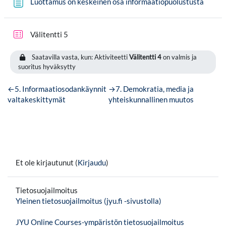
Sivu
Luottamus on keskeinen osa informaatiopuolustusta
Välitentti 5
Saatavilla vasta, kun: Aktiviteetti
Välitentti 4
on valmis ja
suoritus hyväksytty
←
5. Informaatiosodankäynnit
→
7. Demokratia, media ja
valtakeskittymät
yhteiskunnallinen muutos
Et ole kirjautunut (
Kirjaudu
)
Tietosuojailmoitus
Yleinen tietosuojailmoitus (jyu.fi -sivustolla)
JYU Online Courses-ympäristön tietosuojailmoitus