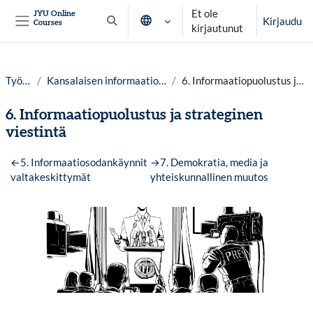
Siirry pääsisältöön
Et ole
JYU Online
Kirjaudu
Courses
Vaihda hakusyöttöä
kirjautunut
Sivupaneeli
Työpöytä
Kansalaisen informaatioturvallisuus lv. 25-26
6. Informaatiopuolustus ja strateginen viestintä
6. Informaatiopuolustus ja strateginen
viestintä
Osion ääriviiva
←
5. Informaatiosodankäynnit
→
7. Demokratia, media ja
valtakeskittymät
yhteiskunnallinen muutos