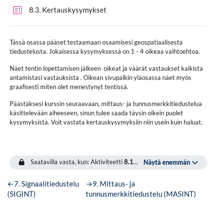
Tentti
8.3. Kertauskysymykset
Tässä osassa pääset testaamaan osaamisesi geospatiaalisesta
tiedustelusta. Jokaisessa kysymyksessä on 1 - 4 oikeaa vaihtoehtoa.
Näet tentin lopettamisen jälkeen oikeat ja väärät vastaukset kaikista
antamistasi vastauksista . Oikean sivupalkin yläosassa näet myös
graafisesti miten olet menestynyt tentissä.
Päästäksesi kurssin seuraavaan, mittaus- ja tunnusmerkkitiedustelua
käsittelevään aiheeseen, sinun tulee saada täysin oikein puolet
kysymyksistä. Voit vastata kertauskysymyksiin niin usein kuin haluat.
Saatavilla vasta, kun: Aktiviteetti
8.1. Geospatiaalinen tiedustelu
on
Näytä enemmän
←
7. Signaalitiedustelu
→
9. Mittaus- ja
(SIGINT)
tunnusmerkkitiedustelu (MASINT)