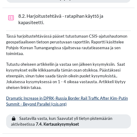
8.2. Harjoitustehtävä - ratapihan käyttö ja
Tentti
kapasiteetti.
Tässä harjoitustehtävässä pääset tutustumaan CSIS-ajatushautomon
geospatiaaliseen tietoon perustuvaan raporttiin. Raportti käsittelee
Pohjois-Korean Tumangangissa sijaitsevaa rautatieasemaa ja sen
toimintaa.
Tutustu oheiseen artikkeliin ja vastaa sen jälkeen kysymyksiin. Saat
kysymykset esille klikkaamalla tämän osan otsikkoa. Päästäksesi
eteenpäin, sinun tulee saada täysin oikein puolet kysymyksistä,.
Jokaisessa kysymyksessä on 1 - 4 oikeaa vastausta. Artikkeli löytyy
oheisen linkin takaa.
Dramatic Increase in DPRK-Russia Border Rail Traffic After Kim-Putin
Summit - Beyond Parallel (csis.org)
Saatavilla vasta, kun: Saavutat yli tietyn pistemäärän
aktiviteetissa
7.4. Kertauskysymykset