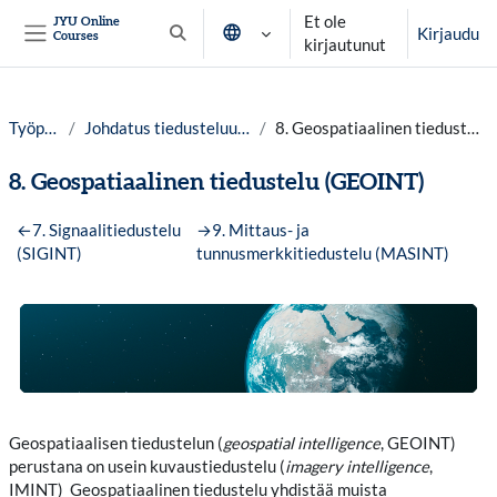
Siirry pääsisältöön
Et ole
JYU Online
Kirjaudu
Courses
Vaihda hakusyöttöä
kirjautunut
Sivupaneeli
Työpöytä
Johdatus tiedusteluun lv. 25-26
8. Geospatiaalinen tiedustelu (GEOINT)
8. Geospatiaalinen tiedustelu (GEOINT)
Osion ääriviiva
←
7. Signaalitiedustelu
→
9. Mittaus- ja
(SIGINT)
tunnusmerkkitiedustelu (MASINT)
Geospatiaalisen tiedustelun (
geospatial intelligence
, GEOINT)
perustana on usein kuvaustiedustelu (
imagery intelligence
,
IMINT) Geospatiaalinen tiedustelu yhdistää muista