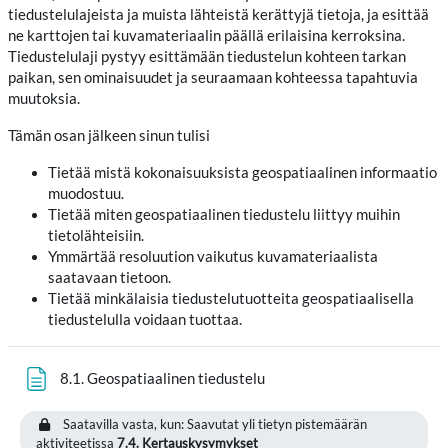
tiedustelulajeista ja muista lähteistä kerättyjä tietoja, ja esittää
ne karttojen tai kuvamateriaalin päällä erilaisina kerroksina.
Tiedustelulaji pystyy esittämään tiedustelun kohteen tarkan
paikan, sen ominaisuudet ja seuraamaan kohteessa tapahtuvia
muutoksia.
Tämän osan jälkeen sinun tulisi
Tietää mistä kokonaisuuksista geospatiaalinen informaatio
muodostuu.
Tietää miten geospatiaalinen tiedustelu liittyy muihin
tietolähteisiin.
Ymmärtää resoluution vaikutus kuvamateriaalista
saatavaan tietoon.
Tietää minkälaisia tiedustelutuotteita geospatiaalisella
tiedustelulla voidaan tuottaa.
Sivu
8.1. Geospatiaalinen tiedustelu
Saatavilla vasta, kun: Saavutat yli tietyn pistemäärän
aktiviteetissa
7.4. Kertauskysymykset