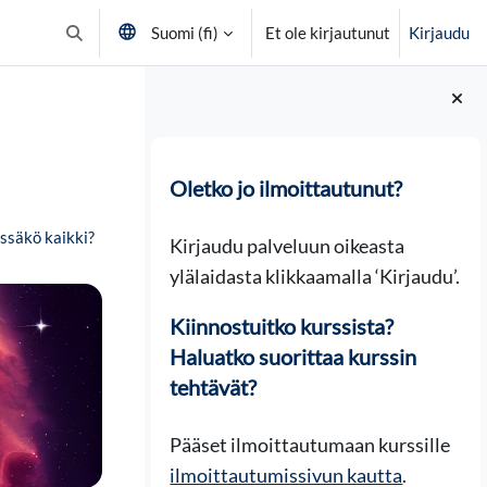
Suomi ‎(fi)‎
Et ole kirjautunut
Kirjaudu
Vaihda hakusyöttöä
Lohkot
Oletko jo ilmoittautunut?
ssäkö kaikki?
Kirjaudu palveluun oikeasta
ylälaidasta klikkaamalla ‘Kirjaudu’.
Kiinnostuitko kurssista?
Haluatko suorittaa kurssin
tehtävät?
Pääset ilmoittautumaan kurssille
ilmoittautumissivun kautta
.