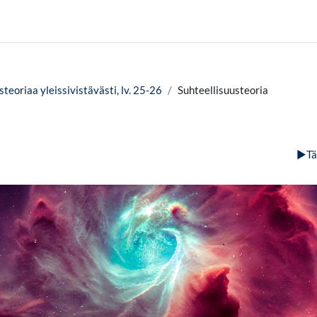
teoriaa yleissivistävästi, lv. 25-26
Suhteellisuusteoria
▶︎
Tä