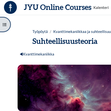
Siirry pääsisältöön
JYU Online Courses
Kalenteri
Avaa kurssisisältö
Työpöytä
Kvanttimekaniikkaa ja suhteellisuus
Suhteellisuusteoria
Osion ääriviiva
◀︎
Kvanttimekaniikka