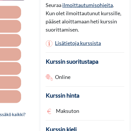
Seuraa
ilmoittautumisohjeita
.
Kun olet ilmoittautunut kurssille,
pääset aloittamaan heti kurssin
suorittamisen.
Lisätietoja kurssista
Kurssin suoritustapa
Online
Kurssin hinta
Maksuton
ssäkö kaikki?
Kurssin kieli