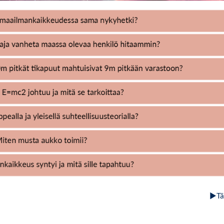
ki?
kilöä hitaammin?
mahtuisivat 9 metriä pitkään varastoon?
lla?
?
▶︎
Tä