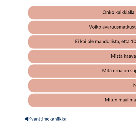
Onko kaikkialla maailmankaikkeudessa sama nykyhet
Voiko avaruusmatkustaja vanheta maassa olevaa hen
Ei kai ole mahdollista, että 10 metriä pitkät tikkaat 
Mistä kaava E=mc^2 johtuu ja mitä se tarkoittaa?
Mitä eroa on suppealla ja yleisellä suhteellisuusteoria
Miten musta aukko toimii?
Miten maailmankaikkeus syntyi ja mitä sille tapahtuu
◀︎
Kvanttimekaniikka