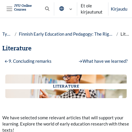
Siirry pääsisältöön
Et ole
JYU Online
Kirjaudu
Courses
Vaihda hakusyöttöä
kirjautunut
Sivupaneeli
Työpöytä
Finnish Early Education and Pedagogy: The Right to Play, Learn and Participate, year 25-26
Literature
Literature
Osion ääriviiva
←
9. Concluding remarks
→
What have we learned?
We have selected some relevant articles that will support your
learning. Explore the world of early education research with these
texts!