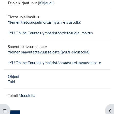
Et ole kirjautunut (
Kirjaudu
)
Tietosuojailmoitus
Yleinen tietosuojailmoitus (jyu.fi -sivustolla)
JYU Online Courses-ympäristön tietosuojailmoitus
Saavutettavuusseloste
Yleinen saavutettavuusseloste (jyu.fi -sivustolla)
JYU Online Courses-ympäristön saavutettavuusseloste
Ohjeet
Tuki
Toimii
Moodlella
Avaa kurssisisältö
Av