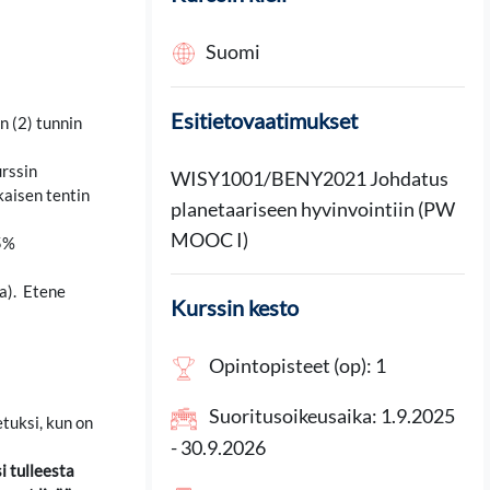
Suomi
Esitietovaatimukset
n (2) tunnin
urssin
WISY1001/BENY2021 Johdatus
kaisen tentin
planetaariseen hyvinvointiin (PW
MOOC I)
75%
sa). Etene
Kurssin kesto
Opintopisteet (op): 1
Suoritusoikeusaika: 1.9.2025
tuksi, kun on
- 30.9.2026
 tulleesta