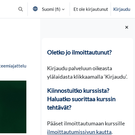
Suomi ‎(fi)‎
Et ole kirjautunut
Kirjaudu
Vaihda hakusyöttöä
Lohkot
Oletko jo ilmoittautunut?
steemiajattelu
Kirjaudu palveluun oikeasta
ylälaidasta klikkaamalla ‘Kirjaudu’.
Kiinnostuitko kurssista?
Haluatko suorittaa kurssin
tehtävät?
Pääset ilmoittautumaan kurssille
ilmoittautumissivun kautta
.