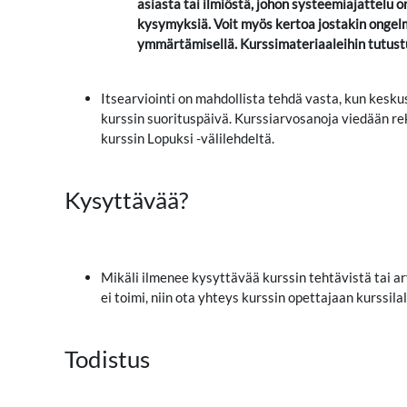
asiasta tai ilmiöstä, johon systeemiajattelu 
kysymyksiä. Voit myös kertoa jostakin ongelm
ymmärtämisellä. Kurssimateriaaleihin tutustu
Itsearviointi on mahdollista tehdä vasta, kun kesku
kurssin suorituspäivä. Kurssiarvosanoja viedään rek
kurssin Lopuksi -välilehdeltä.
Kysyttävää?
Mikäli ilmenee kysyttävää kurssin tehtävistä tai ar
ei toimi, niin ota yhteys kurssin opettajaan kurssil
Todistus