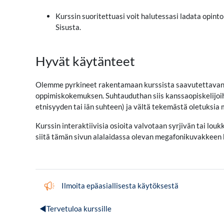
Kurssin suoritettuasi voit halutessasi ladata opint
Sisusta.
Hyvät käytänteet
Olemme pyrkineet rakentamaan kurssista saavutettavan eril
oppimiskokemuksen. Suhtauduthan siis kanssaopiskelijoihis
etnisyyden tai iän suhteen) ja vältä tekemästä oletuksia 
Kurssin interaktiivisia osioita valvotaan syrjivän tai lo
siitä tämän sivun alalaidassa olevan megafonikuvakkeen k
Palaute
Ilmoita epäasiallisesta käytöksestä
◀︎
Tervetuloa kurssille