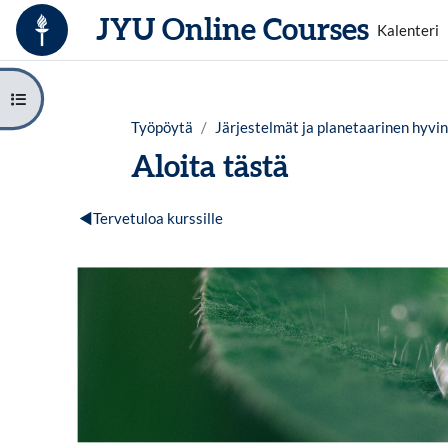
Siirry pääsisältöön
JYU Online Courses
Kalenteri
Avaa kurssisisältö
Työpöytä
Järjestelmät ja planetaarinen hyvin
Aloita tästä
Osion ääriviiva
◀︎
Tervetuloa kurssille