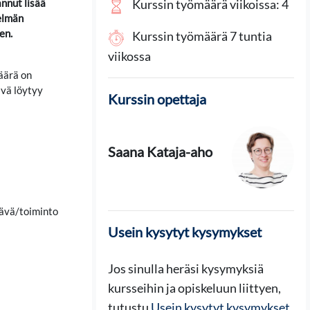
annut lisää
Kurssin työmäärä viikoissa: 4
telmän
en.
Kurssin työmäärä 7 tuntia
viikossa
määrä on
ävä löytyy
Kurssin opettaja
Saana Kataja-aho
tävä/toiminto
Usein kysytyt kysymykset
Jos sinulla heräsi kysymyksiä
kursseihin ja opiskeluun liittyen,
tutustu
Usein kysytyt kysymykset