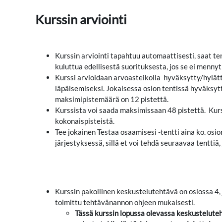
Kurssin arviointi
Kurssin arviointi tapahtuu automaattisesti, saat ten
kuluttua edellisestä suorituksesta, jos se ei mennyt
Kurssi arvioidaan arvoasteikolla hyväksytty/hylätty
läpäisemiseksi. Jokaisessa osion tentissä hyväksyt
maksimipistemäärä on 12 pistettä.
Kurssista voi saada maksimissaan 48 pistettä. Kur
kokonaispisteistä.
Tee jokainen Testaa osaamisesi -tentti aina ko. osi
järjestyksessä, sillä et voi tehdä seuraavaa tenttiä, 
Kurssin pakollinen keskustelutehtävä on osiossa 4,
toimittu tehtävänannon ohjeen mukaisesti.
Tässä kurssin lopussa olevassa keskustelute