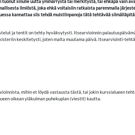
on tuonut sinulle uutta ymmärrystä tai merkitystä, tai ehkäpä vain av
allisesta ilmiöstä, joka ehkä voitaisiin ratkaista paremmalla järjes
essa kannattaa siis tehdä muistiinpanoja tätä tehtävää silmälläpitä
stelut ja tentit on tehty hyväksytysti. Itsearvioinnin palautuspäivä
isteriin keskitetysti, joten malta muutama päivä. Itsearviointi-teht
vioinnista, mihin et löydä vastausta tästä, tai jokin kurssialueen teh
alueen oikean yläkulman puhekuplan (viestit) kautta.