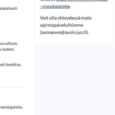
–sivustoomme
.
 mukaisesti
Voit olla yhteydessä myös
opintopalveluihimme
(avoneuvo@avoin.jyu.fi).
urvallisen
, luokan,
oit ilmoittaa
steemiajattelu