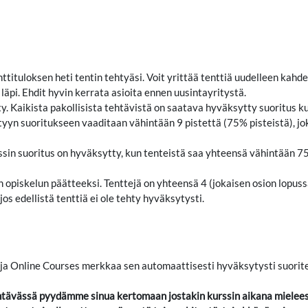
ttituloksen heti tentin tehtyäsi. Voit yrittää tenttiä uudelleen kahde
 läpi. Ehdit hyvin kerrata asioita ennen uusintayritystä.
. Kaikista pakollisista tehtävistä on saatava hyväksytty suoritus k
tyyn suoritukseen vaaditaan vähintään 9 pistettä (75% pisteistä), jo
ssin suoritus on hyväksytty, kun tenteistä saa yhteensä vähintään 
on opiskelun päätteeksi. Tenttejä on yhteensä 4 (jokaisen osion lopus
jos edellistä tenttiä ei ole tehty hyväksytysti.
 ja Online Courses merkkaa sen automaattisesti hyväksytysti suorite
htävässä pyydämme sinua kertomaan jostakin kurssin aikana mieleesi