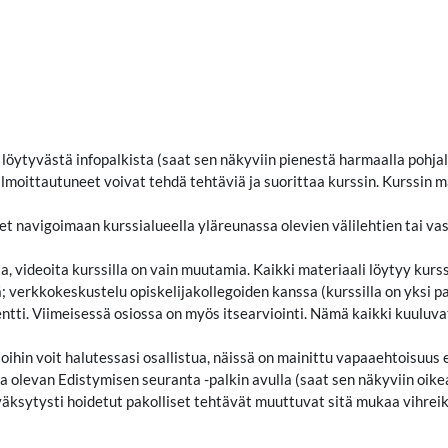
 löytyvästä infopalkista (saat sen näkyviin pienestä harmaalla pohja
le ilmoittautuneet voivat tehdä tehtäviä ja suorittaa kurssin. Kurssin m
äset navigoimaan kurssialueella yläreunassa olevien välilehtien tai v
ta, videoita kurssilla on vain muutamia. Kaikki materiaali löytyy kurss
ä; verkkokeskustelu opiskelijakollegoiden kanssa (kurssilla on yksi p
ntti. Viimeisessä osiossa on myös itsearviointi. Nämä kaikki kuuluva
ihin voit halutessasi osallistua, näissä on mainittu vapaaehtoisuus 
a olevan Edistymisen seuranta -palkin avulla (saat sen näkyviin oik
väksytysti hoidetut pakolliset tehtävät muuttuvat sitä mukaa vihreik