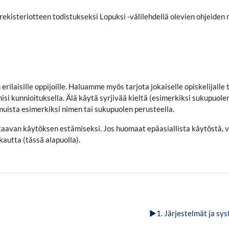
orekisteriotteen todistukseksi Lopuksi -välilehdellä olevien ohjeiden
aisille oppijoille. Haluamme myös tarjota jokaiselle opiskelijalle t
i kunnioituksella. Älä käytä syrjivää kieltä (esimerkiksi sukupuolen
muista esimerkiksi nimen tai sukupuolen perusteella.
ukkaavan käytöksen estämiseksi. Jos huomaat epäasiallista käytöstä, v
autta (tässä alapuolla).
▶︎
1. Järjestelmät ja sy