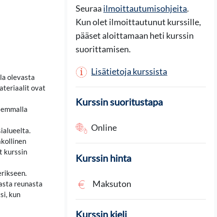
Seuraa
ilmoittautumisohjeita
.
Kun olet ilmoittautunut kurssille,
pääset aloittamaan heti kurssin
suorittamisen.
Lisätietoja kurssista
lla olevasta
ateriaalit ovat
Kurssin suoritustapa
asemmalla
Online
ialueelta.
akollinen
t kurssin
Kurssin hinta
erikseen.
Maksuton
easta reunasta
si, kun
Kurssin kieli