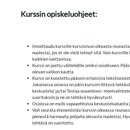
Kurssin opiskeluohjeet:
Ilmoittaudu kurssille kurssisivun oikeasta reunasta
nuolesta), jos et ole vielä tehnyt sitä. Vain kurssil
kaikkien luettavissa.
Kurssi on jaettu välilehdille omiksi osioikseen. Pä
olevan valikon kautta.
Kurssi on koostettu pääosin erilaisista tekstiosiois
Jokaisessa osiossa on jokin kurssiin liittyvä tehtäv
keskustelu) ja/tai Testaa osaamisesi -monivalintate
suorituksiin ja ne on tehtävä hyväksytysti.
Osioissa on myös vapaaehtoisia keskustelualueita jo
Voit seurata etenemistäsi kurssin oikeassa reunass
pienestä harmaalla pohjalla olevasta nuolesta). Hy
tehtävä on suoritettu.