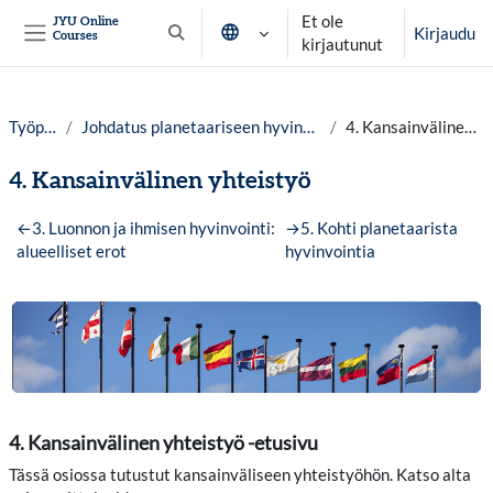
Siirry pääsisältöön
Et ole
JYU Online
Kirjaudu
Courses
Vaihda hakusyöttöä
kirjautunut
Sivupaneeli
Työpöytä
Johdatus planetaariseen hyvinvointiin lv.25-26
4. Kansainvälinen yhteistyö
4. Kansainvälinen yhteistyö
Osion ääriviiva
←
3. Luonnon ja ihmisen hyvinvointi:
→
5. Kohti planetaarista
alueelliset erot
hyvinvointia
4. Kansainvälinen yhteistyö -etusivu
Tässä osiossa tutustut kansainväliseen yhteistyöhön. Katso alta