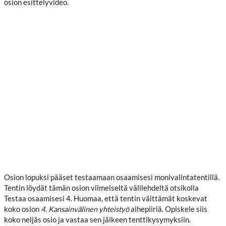
osion esittelyvideo.
Osion lopuksi pääset testaamaan osaamisesi monivalintatentillä.
Tentin löydät tämän osion viimeiseltä välilehdeltä otsikolla
Testaa osaamisesi 4. Huomaa, että tentin väittämät koskevat
koko osion
4. Kansainvälinen yhteistyö
aihepiiriä. Opiskele siis
koko neljäs osio ja vastaa sen jälkeen tenttikysymyksiin.