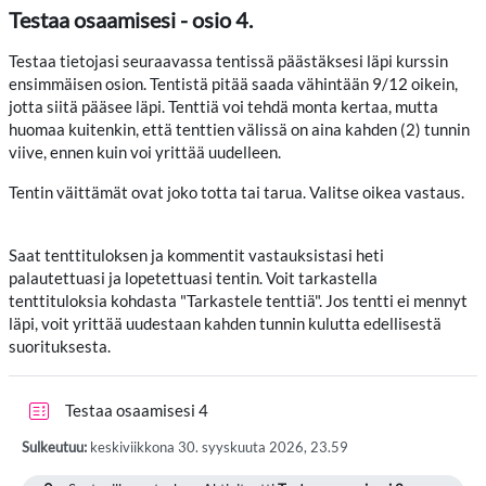
Testaa osaamisesi - osio 4.
Testaa tietojasi seuraavassa tentissä päästäksesi läpi kurssin
ensimmäisen osion. Tentistä pitää saada vähintään 9/12 oikein,
jotta siitä pääsee läpi. Tenttiä voi tehdä monta kertaa, mutta
huomaa kuitenkin, että tenttien välissä on aina kahden (2) tunnin
viive, ennen kuin voi yrittää uudelleen.
Tentin väittämät ovat joko totta tai tarua. Valitse oikea vastaus.
Saat tenttituloksen ja kommentit vastauksistasi heti
palautettuasi ja lopetettuasi tentin. Voit tarkastella
tenttituloksia kohdasta "Tarkastele tenttiä". Jos tentti ei mennyt
läpi, voit yrittää uudestaan kahden tunnin kulutta edellisestä
suorituksesta.
Tentti
Testaa osaamisesi 4
Sulkeutuu:
keskiviikkona 30. syyskuuta 2026, 23.59