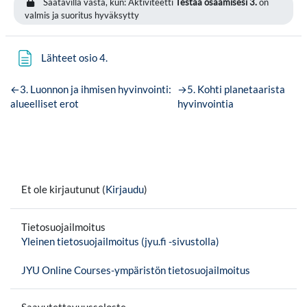
Saatavilla vasta, kun: Aktiviteetti
Testaa osaamisesi 3.
on
valmis ja suoritus hyväksytty
Sivu
Lähteet osio 4.
←
3. Luonnon ja ihmisen hyvinvointi:
→
5. Kohti planetaarista
alueelliset erot
hyvinvointia
Et ole kirjautunut (
Kirjaudu
)
Tietosuojailmoitus
Yleinen tietosuojailmoitus (jyu.fi -sivustolla)
JYU Online Courses-ympäristön tietosuojailmoitus