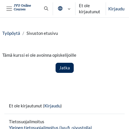
Siirry pääsisältöön
Et ole
JYU Online
Kirjaudu
Courses
Vaihda hakusyöttöä
kirjautunut
Sivupaneeli
Työpöytä
Sivuston etusivu
Tämä kurssi ei ole avoinna opiskelijoille
Jatka
Et ole kirjautunut (
Kirjaudu
)
Tietosuojailmoitus
Yleinen tietosuojailmoitus (jyu.fi -sivustolla)