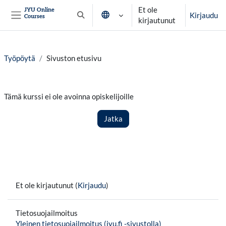
Siirry pääsisältöön
Et ole
JYU Online
Kirjaudu
Courses
Vaihda hakusyöttöä
kirjautunut
Sivupaneeli
Työpöytä
Sivuston etusivu
Tämä kurssi ei ole avoinna opiskelijoille
Jatka
Et ole kirjautunut (
Kirjaudu
)
Tietosuojailmoitus
Yleinen tietosuojailmoitus (jyu.fi -sivustolla)