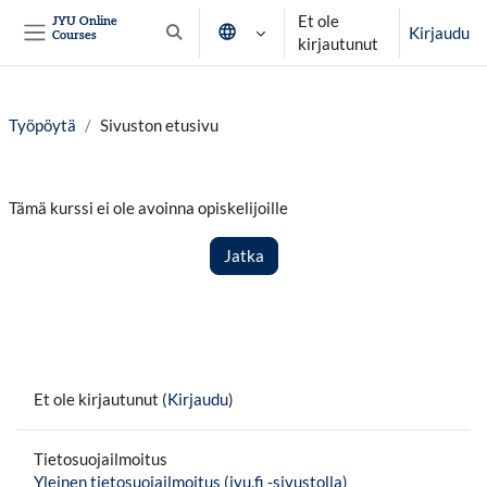
Siirry pääsisältöön
Et ole
JYU Online
Kirjaudu
Courses
Vaihda hakusyöttöä
kirjautunut
Sivupaneeli
Työpöytä
Sivuston etusivu
Tämä kurssi ei ole avoinna opiskelijoille
Jatka
Et ole kirjautunut (
Kirjaudu
)
Tietosuojailmoitus
Yleinen tietosuojailmoitus (jyu.fi -sivustolla)