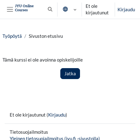
Siirry pääsisältöön
Et ole
JYU Online
Kirjaudu
Courses
Vaihda hakusyöttöä
kirjautunut
Sivupaneeli
Työpöytä
Sivuston etusivu
Tämä kurssi ei ole avoinna opiskelijoille
Jatka
Et ole kirjautunut (
Kirjaudu
)
Tietosuojailmoitus
Yleinen tietosuojailmoitus (jyu.fi -sivustolla)