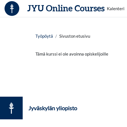
Siirry pääsisältöön
JYU Online Courses
Kalenteri
Työpöytä
Sivuston etusivu
Tämä kurssi ei ole avoinna opiskelijoille
Jyväskylän yliopisto