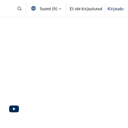
Suomi ‎(fi)‎
Et ole kirjautunut
Kirjaudu
Vaihda hakusyöttöä