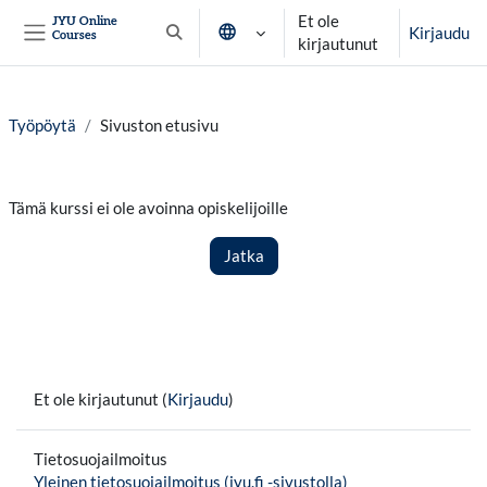
Siirry pääsisältöön
Et ole
JYU Online
Kirjaudu
Courses
Vaihda hakusyöttöä
kirjautunut
Sivupaneeli
Työpöytä
Sivuston etusivu
Tämä kurssi ei ole avoinna opiskelijoille
Jatka
Et ole kirjautunut (
Kirjaudu
)
Tietosuojailmoitus
Yleinen tietosuojailmoitus (jyu.fi -sivustolla)