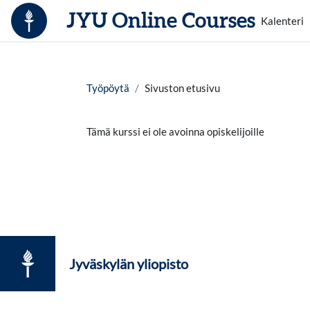
Siirry pääsisältöön
JYU Online Courses
Kalenteri
Työpöytä
Sivuston etusivu
Tämä kurssi ei ole avoinna opiskelijoille
Jyväskylän yliopisto