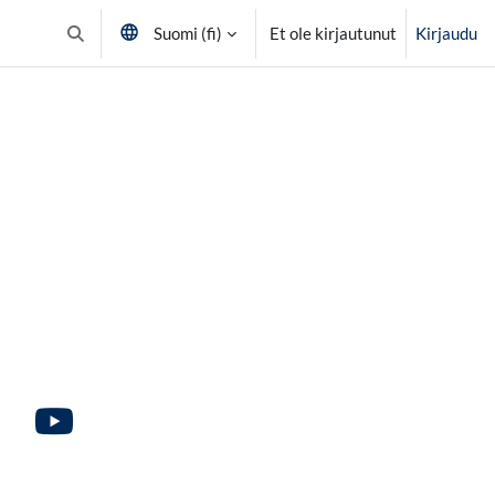
Suomi ‎(fi)‎
Et ole kirjautunut
Kirjaudu
Vaihda hakusyöttöä