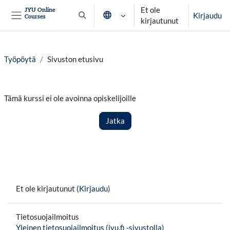
Siirry pääsisältöön
Et ole
JYU Online
Kirjaudu
Courses
Vaihda hakusyöttöä
kirjautunut
Sivupaneeli
Työpöytä
Sivuston etusivu
Tämä kurssi ei ole avoinna opiskelijoille
Jatka
Et ole kirjautunut (
Kirjaudu
)
Tietosuojailmoitus
Yleinen tietosuojailmoitus (jyu.fi -sivustolla)