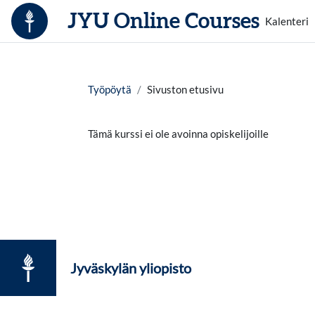
Siirry pääsisältöön
JYU Online Courses
Kalenteri
Työpöytä
Sivuston etusivu
Tämä kurssi ei ole avoinna opiskelijoille
Jyväskylän yliopisto