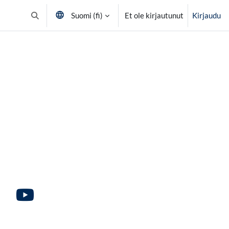
Suomi ‎(fi)‎
Et ole kirjautunut
Kirjaudu
Vaihda hakusyöttöä