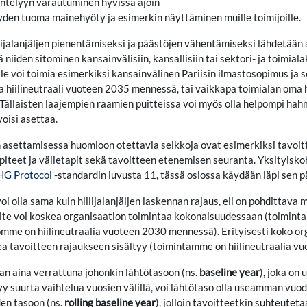
ntelyyn varautuminen hyvissä ajoin
yden tuoma mainehyöty ja esimerkin näyttäminen muille toimijoille.
ilijalanjäljen pienentämiseksi ja päästöjen vähentämiseksi lähdetään
 niiden sitominen kansainvälisiin, kansallisiin tai sektori- ja toimial
ille voi toimia esimerkiksi kansainvälinen Pariisin ilmastosopimus ja
 hiilineutraali vuoteen 2035 mennessä, tai vaikkapa toimialan oma hi
. Tällaisten laajempien raamien puitteissa voi myös olla helpompi ha
voisi asettaa.
 asettamisessa huomioon otettavia seikkoja ovat esimerkiksi tavoitte
iteet ja välietapit sekä tavoitteen etenemisen seuranta. Yksityiskoh
G Protocol
-standardin luvusta 11, tässä osiossa käydään läpi sen 
oi olla sama kuin hiilijalanjäljen laskennan rajaus, eli on pohdittava
oite voi koskea organisaation toimintaa kokonaisuudessaan (toimint
tomme on hiilineutraalia vuoteen 2030 mennessä). Erityisesti koko org
a tavoitteen rajaukseen sisältyy (toimintamme on hiilineutraalia vuo
an aina verrattuna johonkin lähtötasoon (ns.
baseline year
), joka on
yy suurta vaihtelua vuosien välillä, voi lähtötaso olla useamman vuo
den tasoon (ns.
rolling baseline year
), jolloin tavoitteetkin suhteut