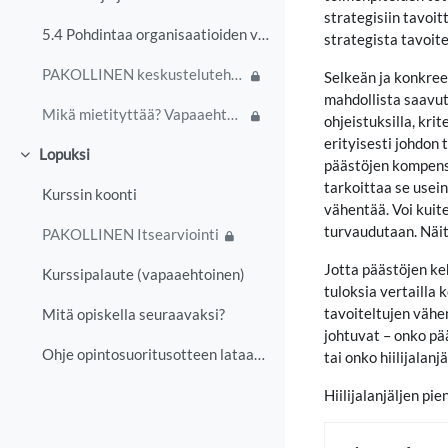
strategisiin tavoit
5.4 Pohdintaa organisaatioiden vastuullisuudesta
strategista tavoite
PAKOLLINEN keskustelutehtävä
Selkeän ja konkreet
mahdollista saavut
Mikä mietityttää? Vapaaehtoinen keskustelu
ohjeistuksilla, krit
erityisesti johdon
Lopuksi
Tiivistä
päästöjen kompenso
tarkoittaa se usein
Kurssin koonti
vähentää. Voi kuit
turvaudutaan. Näi
PAKOLLINEN Itsearviointi
Jotta päästöjen keh
Kurssipalaute (vapaaehtoinen)
tuloksia vertailla
tavoiteltujen vähe
Mitä opiskella seuraavaksi?
johtuvat – onko pä
Ohje opintosuoritusotteen lataamiseen todistukseksi
tai onko hiilijala
Hiilijalanjäljen p