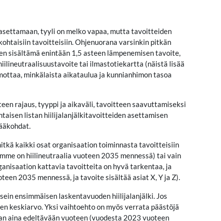
 asettamaan, tyyli on melko vapaa, mutta tavoitteiden
akohtaisiin tavoitteisiin. Ohjenuorana varsinkin pitkän
 sen sisältämä enintään 1,5 asteen lämpenemisen tavoite,
ilineutraalisuustavoite tai ilmastotiekartta (näistä lisää
hmottaa, minkälaista aikataulua ja kunnianhimon tasoa
en rajaus, tyyppi ja aikaväli, tavoitteen saavuttamiseksi
taisen listan hiilijalanjälkitavoitteiden asettamisen
pääkohdat.
 mitkä kaikki osat organisaation toiminnasta tavoitteisiin
amme on hiilineutraalia vuoteen 2035 mennessä) tai vain
anisaation kattavia tavoitteita on hyvä tarkentaa, ja
teen 2035 mennessä, ja tavoite sisältää asiat X, Y ja Z).
 usein ensimmäisen laskentavuoden hiilijalanjälki. Jos
den keskiarvo. Yksi vaihtoehto on myös verrata päästöjä
etaan aina edeltävään vuoteen (vuodesta 2023 vuoteen