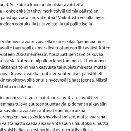
na). Se, kuinka kunnianhimoisia tavoitteita
a – onko ehkä jo tehty merkittäviä toimia päästöjen
 päästöjä voitaisiin vähentää? Vaikutusta voi olla myös
eiden odotuksilla ja tavoitteilla tai poliittisella
en vähennystavoite voisi olla esimerkiksi ”pienennämme
oite taas sopii esimerkiksi tuotantoon liittyväksi, kuten
 vuoteen 2030 mennessä”. Absoluuttinen tavoite kuvaa
utoksia, kuten toimipaikan lopettaminen tai tuotannon
ei hätkähdä toiminnan kasvusta tai supistumisesta, mutta
voivat kasvaa, vaikka tuotteen suhteelliset päästöt eli
n tavoitetyypillä on siis hyötynsä ja haasteensa. Niistä
tteita rinnakkain.
ihin mennessä tavoite halutaan saavuttaa. Tavoitteet
 kauemmas tulevaisuuteen suuntaavia, pidemmän aikavälin
än aikavälin tavoitteet antavat enemmän aikaa
 suurempien investointien hyödyntämisen, mutta vaarana
 ei välttämättä saada aikaan yhtä suuria muutoksia, mutta
voisi heijastua esimerkiksi ns. operatiivisiin ja