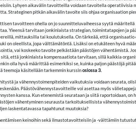
teisiin. Lyhyen aikavälin tavoitteilla voidaan tavoitella operatiivisia
tta. Strateginen pitkän aikavälin tavoite siis ohjaa organisaation pi
tisen tavoitteen ohella on jo suunnitteluvaiheessa syytä määritellä k
taa. Yleensä tarvitaan jonkinlaista strategian, toimintatapojen ja p
eereillä, mittauksilla tai koulutuksella. On tärkeää, että organisaatio 
 tuki on oleellista, jopa välttämätöntä. Lisäksi on etukäteen hyvä m
intia, vai koskeeko tavoite pelkästään päästöjen vähentämistä. Jos t
 sitä, että jonkinlaista kompensaatiota tarvitaan, sillä kaikkia organ
enkin olla hyvä määrittää esimerkiksi se, kuinka paljon päästöjä pi
tä teemoja käsitellään tarkemmin kurssin
osiossa 3
.
itystä ja vähennystoimenpiteiden vaikutuksia voidaan seurata, olisi h
 keskenään. Päästövähennystavoitteille voi asettaa myös välietappeja
nnysten kanssa. Kun etenemistä seurataan ja siitä raportoidaan, on h
ästöjen vähentyminen seurausta tarkoituksellisista vähennystoimis
njäljen laskentatavassa tapahtunut muutoksia?
ienentämisen keinoihin sekä ilmastotavoitteisiin ja -väittämiin tutus