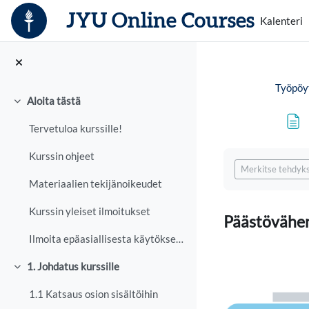
Siirry pääsisältöön
JYU Online Courses
Kalenteri
Työpöy
Aloita tästä
Tiivistä
Tervetuloa kurssille!
Suorituksen vaa
Kurssin ohjeet
Merkitse tehdyks
Materiaalien tekijänoikeudet
Kurssin yleiset ilmoitukset
Päästövähen
Ilmoita epäasiallisesta käytöksestä
1. Johdatus kurssille
Tiivistä
1.1 Katsaus osion sisältöihin