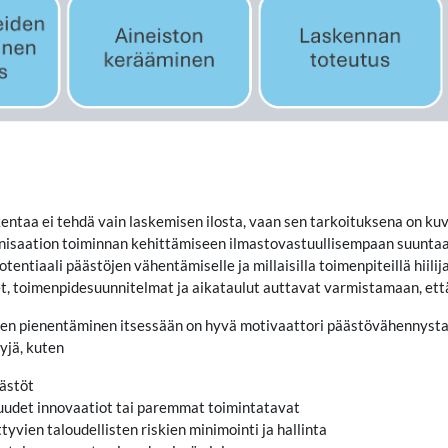
skentaa ei tehdä vain laskemisen ilosta, vaan sen tarkoituksena on kuv
nisaation toiminnan kehittämiseen ilmastovastuullisempaan suuntaan
potentiaali päästöjen vähentämiselle ja millaisilla toimenpiteillä hiil
, toimenpidesuunnitelmat ja aikataulut auttavat varmistamaan, että
äljen pienentäminen itsessään on hyvä motivaattori päästövähennystavo
yjä, kuten
ästöt
uudet innovaatiot tai paremmat toimintatavat
ttyvien taloudellisten riskien minimointi ja hallinta