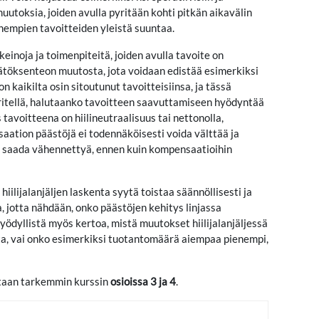
 muutoksia, joiden avulla pyritään kohti pitkän aikavälin
enempien tavoitteiden yleistä suuntaa.
einoja ja toimenpiteitä, joiden avulla tavoite on
äätöksenteon muutosta, jota voidaan edistää esimerkiksi
on kaikilta osin sitoutunut tavoitteisiinsa, ja tässä
ääritellä, halutaanko tavoitteen saavuttamiseen hyödyntää
avoitteena on hiilineutraalisuus tai nettonolla,
isaation päästöjä ei todennäköisesti voida välttää ja
tää saada vähennettyä, ennen kuin kompensaatioihin
iilijalanjäljen laskenta syytä toistaa säännöllisesti ja
, jotta nähdään, onko päästöjen kehitys linjassa
yödyllistä myös kertoa, mistä muutokset hiilijalanjäljessä
ta, vai onko esimerkiksi tuotantomäärä aiempaa pienempi,
tutaan tarkemmin kurssin
osioissa 3 ja 4
.