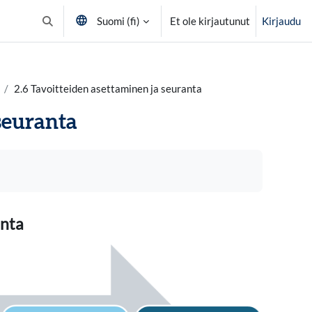
Suomi ‎(fi)‎
Et ole kirjautunut
Kirjaudu
Vaihda hakusyöttöä
2.6 Tavoitteiden asettaminen ja seuranta
seuranta
anta