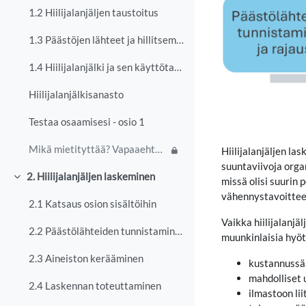
1.2 Hiilijalanjäljen taustoitus
1.3 Päästöjen lähteet ja hillitseminen
1.4 Hiilijalanjälki ja sen käyttötarkoitukset
Hiilijalanjälkisanasto
Testaa osaamisesi - osio 1
Mikä mietityttää? Vapaaehtoinen keskustelu
Hiilijalanjäljen la
suuntaviivoja orga
2. Hiilijalanjäljen laskeminen
missä olisi suurin 
Tiivistä
vähennystavoitteet
2.1 Katsaus osion sisältöihin
Vaikka hiilijalanj
2.2 Päästölähteiden tunnistaminen ja rajaus
muunkinlaisia hyöt
2.3 Aineiston kerääminen
kustannussä
mahdolliset 
2.4 Laskennan toteuttaminen
ilmastoon lii