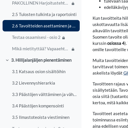
tulevaan sää
PAKOLLINEN Harjoitustehtävä
edelläkävijy
2.5 Tulosten tulkinta ja raportointi
Kun tavoitteita hi
uskottavuutta lisää
2.6 Tavoitteiden asettaminen ja seuranta
aikavälin tavoitte
Suomen tavoite olla
Testaa osaamisesi - osio 2
kurssin
osiossa 4
)
Mikä mietityttää? Vapaaehtoinen keskustelu
omille tavoitteille 
3. Hiilijalanjäljen pienentäminen
Muita tavoitteiden
Tiivistä
tarvittavat toimenp
3.1 Katsaus osion sisältöihin
askelista löydät
GH
3.2 Lievennyshierarkia
Tavoitteen rajaus v
sisällytetään. Tav
3.3 Päästöjen välttäminen ja vähentäminen
osia siitä (tuotan
kertoa, mitä kaikke
3.4 Päästöjen kompensointi
Tavoitteet aseteta
3.5 Ilmastoteoista viestiminen
toiminnassa esiint
aina edellisen vuo