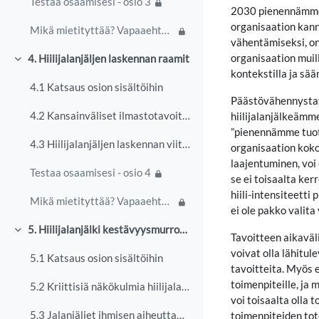
Testaa osaamisesi - osio 3
2030 pienennämme h
organisaation kann
Mikä mietityttää? Vapaaehtoinen keskustelu
vähentämiseksi, on
organisaation muill
4. Hiilijalanjäljen laskennan raamit
Tiivistä
kontekstilla ja sään
4.1 Katsaus osion sisältöihin
Päästövähennystavo
4.2 Kansainväliset ilmastotavoitteet ja lainsäädäntö ilmastotyön raameina
hiilijalanjälkeämm
”pienennämme tuot
4.3 Hiilijalanjäljen laskennan viitekehykset ja standardit
organisaation koko
laajentuminen, voi
Testaa osaamisesi - osio 4
se ei toisaalta ker
hiili-intensiteett
Mikä mietityttää? Vapaaehtoinen keskustelu
ei ole pakko valit
5. Hiilijalanjälki kestävyysmurroksen työkaluna - kritiikki ja mahdollisuudet
Tiivistä
Tavoitteen aikaväl
voivat olla lähitu
5.1 Katsaus osion sisältöihin
tavoitteita. Myös 
toimenpiteille, ja
5.2 Kriittisiä näkökulmia hiilijalanjälkeen
voi toisaalta olla
5.3 Jalanjäljet ihmisen aiheuttamien käyttöpaineiden ja ympäristövaikutusten indikaattoreina
toimenpiteiden tote