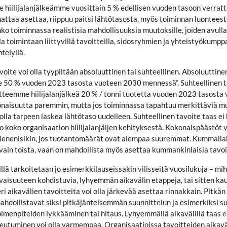
iilijalanjälkeämme vuosittain 5 % edellisen vuoden tasoon verrattu
attaa asettaa, riippuu paitsi lähtötasosta, myös toiminnan luonteest
ko toiminnassa realistisia mahdollisuuksia muutoksille, joiden avulla
a toimintaan liittyvillä tavoitteilla, sidosryhmien ja yhteistyökumppan
telyllä.
ite voi olla tyypiltään absoluuttinen tai suhteellinen. Absoluuttin
e 50 % vuoden 2023 tasosta vuoteen 2030 mennessä”. Suhteellinen tav
teemme hiilijalanjälkeä 20 % / tonni tuotetta vuoden 2023 tasosta
naisuutta paremmin, mutta jos toiminnassa tapahtuu merkittäviä mu
 olla tarpeen laskea lähtötaso uudelleen. Suhteellinen tavoite taas 
ro koko organisaation hiilijalanjäljen kehityksestä. Kokonaispäästöt 
i pienenisikin, jos tuotantomäärät ovat aiempaa suuremmat. Kummallaki
a vain toista, vaan on mahdollista myös asettaa kummankinlaisia tavoi
illä tarkoitetaan jo esimerkkilauseissakin vilisseitä vuosilukuja – m
levaisuuteen kohdistuvia, lyhyemmän aikavälin etappeja, tai sitten
eri aikavälien tavoitteita voi olla järkevää asettaa rinnakkain. Pitk
 mahdollistavat siksi pitkäjänteisemmän suunnittelun ja esimerkiksi
 toimenpiteiden lykkääminen tai hitaus. Lyhyemmällä aikavälillä taas
utuminen voi olla varmempaa. Organisaatioissa tavoitteiden aikaväli 