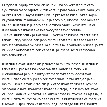
Erityisesti vipupisteteorian näkökulma on korostanut, että
syvimmän tason vipuvaikutuskohtiin päästään käsiksi vain, jos
murros ulottuu myös kulttuurisiin prosesseihin eli yhteisöjen
käytäntöihin, maailmankuviin ja arvoihin, luontosuhde mukaan
lukien. Kulttuurin ja arvojen tuominen osaksi keskustelua ei
itsessään ole ihmelääke kestävyyden tavoitteluun.
Tulevaisuudentutkija Katriina Siivonen on huomauttanut, että
tähän liittyy olennainen jännite: muutosta tulisi saada aikaan
ihmisten maailmankuvissa, mielipiteissä ja vakaumuksissa, joista
kaikkien muodostaminen vapaasti ja itsenäisesti katsotaan
ihmisoikeudeksi.
Kulttuurit ovat kuitenkin jatkuvassa muutoksessa. Kulttuurin
tarkastelu prosessina korostaa sitä, miten esimerkiksi
ruokailutavat ja niihin liittyvät merkitykset muodostavat
kulttuurisen virran, joka yhdistyy erilaisiin varantojen ja ei-
inhimillisen elämän virtoihin ja kietoo ihmiset ruokaa syövinä
olentoina osaksi maailman materiavirtoja, joihin ihmiset myös
valinnoillaan vaikuttavat. Tällainen prosessi myös elää ajassa, ja
kulttuurista murrosta voidaan käsitellä kulttuurissa esimerkiksi
tulevaisuusperinnön käsitteen (engl. heritage futures) kautta.