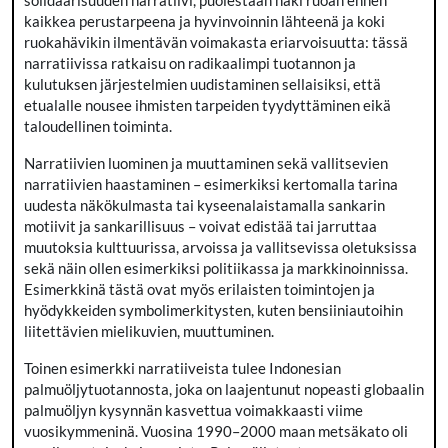
solidaarisuuden narratiivi, puolestaan näki ruoan ennen
kaikkea perustarpeena ja hyvinvoinnin lähteenä ja koki
ruokahävikin ilmentävän voimakasta eriarvoisuutta: tässä
narratiivissa ratkaisu on radikaalimpi tuotannon ja
kulutuksen järjestelmien uudistaminen sellaisiksi, että
etualalle nousee ihmisten tarpeiden tyydyttäminen eikä
taloudellinen toiminta.
Narratiivien luominen ja muuttaminen sekä vallitsevien
narratiivien haastaminen – esimerkiksi kertomalla tarina
uudesta näkökulmasta tai kyseenalaistamalla sankarin
motiivit ja sankarillisuus – voivat edistää tai jarruttaa
muutoksia kulttuurissa, arvoissa ja vallitsevissa oletuksissa
sekä näin ollen esimerkiksi politiikassa ja markkinoinnissa.
Esimerkkinä tästä ovat myös erilaisten toimintojen ja
hyödykkeiden symbolimerkitysten, kuten bensiiniautoihin
liitettävien mielikuvien, muuttuminen.
Toinen esimerkki narratiiveista tulee Indonesian
palmuöljytuotannosta, joka on laajentunut nopeasti globaalin
palmuöljyn kysynnän kasvettua voimakkaasti viime
vuosikymmeninä. Vuosina 1990–2000 maan metsäkato oli