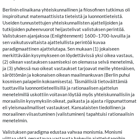
Berlinin elinaikana yhteiskunnallinen ja filosofinen tutkimus oli
inspiroitunut matemaattisista tieteistä ja luonnontieteistä.
Useiden tunnustettujen yhteiskunnallisten ajattelijoiden ja
tutkijoiden puheenvuorot heijastelivat valistuksen perintöä.
Valistuksen ajanjaksoa (Enlightenment) 1600–1700-luvuilla ja
sen vaikutusvaltaista ajattelullista perintöä kuvaa
paradigmaattinen ajattelutapa. Sen mukaan (1) jokaiseen
merkittävään kysymykseen on löydettävissä yksi oikea vastaus,
(2) oikean vastauksen saamiseksi on olemassa selvä menetelmä,
ja (3) yhdessä nuo oikeat vastaukset tarjoavat meille yhtenäisen,
säröttömän ja kokonaisen oikean maailmankuvan (Berlin puhui
kosmisen palapelin kokoamisesta). Täsmällisiä tietoväittämiä
tuottavilla luonnontieteellisillä ja rationaalisen ajattelun
menetelmillä uskottiin voitavan löytää myös yhteiskunnallisiin ja
moraalisiin kysymyksiin oikeat, paikasta ja ajasta riippumattomat
eli yleismaailmalliset vastaukset. Kansalaisten tiedollinen ja
moraalinen viisastuminen (valistuminen) tapahtuisi rationaalisin
menetelmin.
Valistuksen paradigma edustaa vahvaa monismia. Monismi
viittaa yhtä, perustavaa vastausta hakeviin ajattelutapoihin.