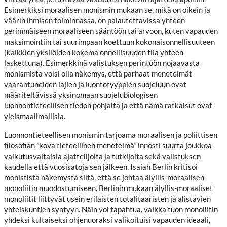
Esimerkiksi moraalisen monismin mukaan se, mikä on oikein ja
väärin ihmisen toiminnassa, on palautettavissa yhteen
perimmäiseen moraaliseen sääntöön tai arvoon, kuten vapauden
maksimointiin tai suurimpaan koettuun kokonaisonnellisuuteen
(kaikkien yksilöiden kokema onnellisuuden tila yhteen
laskettuna). Esimerkkinä valistuksen perintöön nojaavasta
monismista voisi olla näkemys, että parhaat menetelmät
vaarantuneiden lajien ja luontotyyppien suojeluun ovat
määriteltävissä yksinomaan suojelubiologisen
luonnontieteellisen tiedon pohjalta ja että nämä ratkaisut ovat
yleismaailmallisia.
Luonnontieteellisen monismin tarjoama moraalisen ja poliittisen
filosofian ”kova tieteellinen menetelmä” innosti suurta joukkoa
vaikutusvaltaisia ajattelijoita ja tutkijoita sekä valistuksen
kaudella että vuosisatoja sen jälkeen. Isaiah Berlin kritisoi
monistista näkemystä siitä, että se johtaa älyllis-moraalisen
monoliitin muodostumiseen. Berlinin mukaan älyllis-moraaliset
monoliitit liittyvät usein erilaisten totalitaaristen ja alistavien
yhteiskuntien syntyyn. Näin voi tapahtua, vaikka tuon monoliitin
yhdeksi kultaiseksi ohjenuoraksi valikoituisi vapauden ideaali,