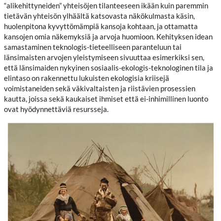
“alikehittyneiden” yhteisöjen tilanteeseen ikään kuin paremmin
tietävän yhteisön ylhäältä katsovasta näkökulmasta käsin,
huolenpitona kyvyttömämpiä kansoja kohtaan, ja ottamatta
kansojen omia näkemyksiä ja arvoja huomioon. Kehityksen idean
samastaminen teknologis-tieteelliseen paranteluun tai
länsimaisten arvojen yleistymiseen sivuuttaa esimerkiksi sen,
että länsimaiden nykyinen sosiaalis-ekologis-teknologinen tila ja
elintaso on rakennettu lukuisten ekologisia kriisejä
voimistaneiden sekä väkivaltaisten ja riistävien prosessien
kautta, joissa sekä kaukaiset ihmiset että ei-inhimillinen luonto
ovat hyödynnettäviä resursseja.