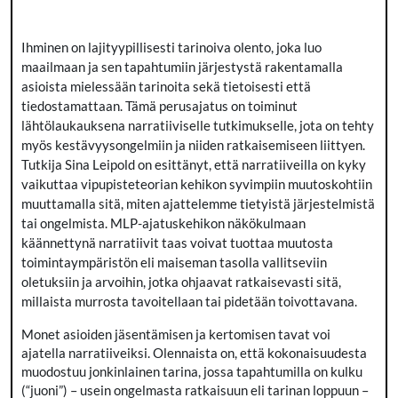
Ihminen on lajityypillisesti tarinoiva olento, joka luo
maailmaan ja sen tapahtumiin järjestystä rakentamalla
asioista mielessään tarinoita sekä tietoisesti että
tiedostamattaan. Tämä perusajatus on toiminut
lähtölaukauksena narratiiviselle tutkimukselle, jota on tehty
myös kestävyysongelmiin ja niiden ratkaisemiseen liittyen.
Tutkija Sina Leipold on esittänyt, että narratiiveilla on kyky
vaikuttaa vipupisteteorian kehikon syvimpiin muutoskohtiin
muuttamalla sitä, miten ajattelemme tietyistä järjestelmistä
tai ongelmista. MLP-ajatuskehikon näkökulmaan
käännettynä narratiivit taas voivat tuottaa muutosta
toimintaympäristön eli maiseman tasolla vallitseviin
oletuksiin ja arvoihin, jotka ohjaavat ratkaisevasti sitä,
millaista murrosta tavoitellaan tai pidetään toivottavana.
Monet asioiden jäsentämisen ja kertomisen tavat voi
ajatella narratiiveiksi. Olennaista on, että kokonaisuudesta
muodostuu jonkinlainen tarina, jossa tapahtumilla on kulku
(“juoni”) – usein ongelmasta ratkaisuun eli tarinan loppuun –