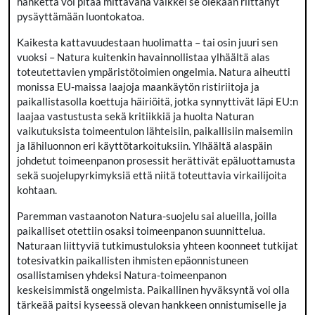
hanketta voi pitää mittavana vaikkei se olekaan riittänyt
pysäyttämään luontokatoa.
Kaikesta kattavuudestaan huolimatta – tai osin juuri sen
vuoksi – Natura kuitenkin havainnollistaa ylhäältä alas
toteutettavien ympäristötoimien ongelmia. Natura aiheutti
monissa EU-maissa laajoja maankäytön ristiriitoja ja
paikallistasolla koettuja häiriöitä, jotka synnyttivät läpi EU:n
laajaa vastustusta sekä kritiikkiä ja huolta Naturan
vaikutuksista toimeentulon lähteisiin, paikallisiin maisemiin
ja lähiluonnon eri käyttötarkoituksiin. Ylhäältä alaspäin
johdetut toimeenpanon prosessit herättivät epäluottamusta
sekä suojelupyrkimyksiä että niitä toteuttavia virkailijoita
kohtaan.
Paremman vastaanoton Natura-suojelu sai alueilla, joilla
paikalliset otettiin osaksi toimeenpanon suunnittelua.
Naturaan liittyviä tutkimustuloksia yhteen koonneet tutkijat
totesivatkin paikallisten ihmisten epäonnistuneen
osallistamisen yhdeksi Natura-toimeenpanon
keskeisimmistä ongelmista. Paikallinen hyväksyntä voi olla
tärkeää paitsi kyseessä olevan hankkeen onnistumiselle ja