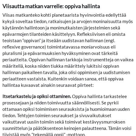
Viisautta matkan varrelle: oppiva hallinta
Viisas matkanteko kohti planetaarista hyvinvointia edellyttää
kykyä soveltaa tiedon, ratkaisujen ja arvojen moninaisuutta myös
käytännön hallintoon ja monimutkaisten järjestelmien sekä
epävarmojen tilanteiden käsittelyyn. Refleksiivisen eli omista
teoistaan “oppivan” ja itseään uudistavan hallinnan (engl.
reflexive governance) toimintatavassa moniarvoisuus eli
pluralismi ja epävarmuuksien hyväksyminen ovat tärkeitä
periaatteita. Oppivan hallinnan tarkkoja instrumentteja on vaikea
määritellä, koska niiden tiukka määrittely lukitsisi oppivan
hallinnan paikalleen tavalla, joka olisi oppimisen ja uudistumisen
periaatteen vastaista. Kuitenkin voidaan sanoa, että oppivaa
hallintaa kuvaavat ainakin seuraavat piirteet:
Itsetarkastelu ja opiksi ottaminen.
Oppiva hallinta tarkastelee
prosessejaan ja niiden toimivuutta säännöllisesti. Se pyrkii
ottamaan opiksi toimimisen seurauksista ja huomioimaan uuden
tiedon. Tehtyjen toimien seuraukset ja sivuvaikutukset
vaikuttavat uusiin toimiin sekä toimivat kestävyysmurroksen
suunnittelun ja päätöksenteon keinojen palautteena. Tämän voisi
tiivistää myös “tekemällä oppii” -mottoon.