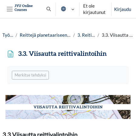
Siirry pääsisältöön
Et ole
JYU Online
Kirjaudu
Courses
Vaihda hakusyöttöä
kirjautunut
Sivupaneeli
Työpöytä
Reittejä planetaariseen hyvinvointiin lv. 25-26
3. Reitit ja kartat
3.3. Viisautta reittivalintoihin
3.3. Viisautta reittivalintoihin
Suorituksen vaatimukset
Merkitse tehdyksi
3.3 Viisautta reittivalintoihin