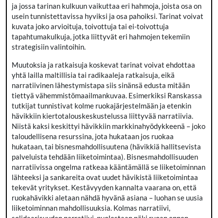
ja jossa tarinan kulkuun vaikuttaa eri hahmoja, joista osa on
usein tunnistettavissa hyviksi ja osa pahoiksi. Tarinat voivat
kuvata joko arvioituja, toivottuja tai ei-toivottuja
tapahtumakulkuja, jotka liittyvät eri hahmojen tekemiin
strategisiin valintoihin.
Muutoksia ja ratkaisuja koskevat tarinat voivat ehdottaa
yhtä lailla maltillisia tai radikaaleja ratkaisuja, eikä
narratiivinen lähestymistapa siis sinänsä edusta mitään
tiettyä vähemmistömaailmankuvaa. Esimerkiksi Ranskassa
tutkijat tunnistivat kolme ruokajärjestelmään ja etenkin
hävikkiin kiertotalouskeskustelussa liittyvää narratiivia.
Niistä kaksi keskittyi hävikkiin markkinahyödykkeenä – joko
taloudellisena resurssina, jota hukataan jos ruokaa
hukataan, tai bisnesmahdollisuutena (hävikkiä hallitsevista
palveluista tehdään liiketoimintaa). Bisnesmahdollisuuden
narratiivissa ongelma ratkeaa kääntämällä se liiketoiminnan
lähteeksi ja sankareita ovat uudet hävikistä liiketoimintaa
tekevät yritykset. Kestävyyden kannalta vaarana on, että
ruokahävikki aletaan nähdä hyvänä asiana – luohan se uusia
liiketoiminnan mahdollisuuksia. Kolmas narratiivi,