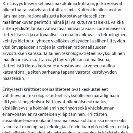
Kriittisyys kasvoi sellaisia näkökulmia kohtaan, jotka voisivat
oikeuttaa tai vahvistaa totalitarismia. Kuitenkin niin sanotun
länsimaisen, rationaalisuutta korostavan tieteellisen
maailmankuvan perintö sinänsä jäi vaikutusvaltaiseksi, vaikka
siihen yhdistettiinkin vahva fasisminvastaisuus. Länsimaisessa
tieteellisessä ja rationaalisessa maailmankuvassa teknologinen
kehitys kietoutui yhteen yksilökeskeisyyden ja siihen liittyvien
yksilönvapauden arvojen ja korkean rationaalisuuden
arvostuksen kanssa. Tällainen teknologis-tieteellis-yksilöllinen
maailmankuva saattaa näyttäytyä yleismaailmallisena,
tieteellistä tietoa korkealle arvostavana, arvoneutraalina
katsantona, ja siten parhaana tapana vastata kestävyyden
haasteisiin.
Erityisesti kriittiset sosiaalitieteet ovat keskustelleet
vallitsevaan teknologis-tieteellis-yksilölliseen paradigmaan
liittyvistä ongelmista. Niitä ovat näennäisneutraalius,
yksiäänisyys ja kolonialismin perinnön sekä yhteiskunnan
eriarvoistavien rakenteiden ylläpitäminen. Kriittisten
sosiaalitieteiden mukaan länsimaisessa kulttuurissa esimerkiksi
taloutta, teknologiaa ja ekologiaa kohdellaan yhä edelleen tosia ja
yksiselitteisiä asiaintiloja mittaavina, kuvaavina ja käsittelevinä