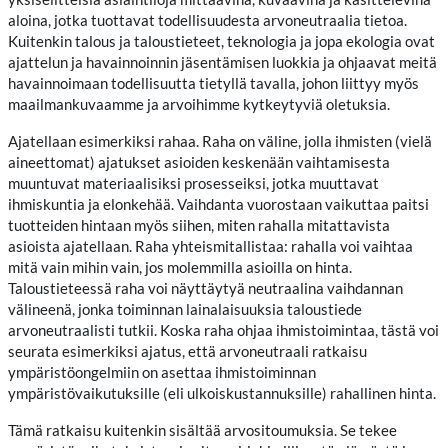
aloina, jotka tuottavat todellisuudesta arvoneutraalia tietoa.
Kuitenkin talous ja taloustieteet, teknologia ja jopa ekologia ovat
ajattelun ja havainnoinnin jäsentämisen luokkia ja ohjaavat meitä
havainnoimaan todellisuutta tietyllä tavalla, johon liittyy myös
maailmankuvaamme ja arvoihimme kytkeytyviä oletuksia.
Ajatellaan esimerkiksi rahaa. Raha on väline, jolla ihmisten (vielä
aineettomat) ajatukset asioiden keskenään vaihtamisesta
muuntuvat materiaalisiksi prosesseiksi, jotka muuttavat
ihmiskuntia ja elonkehää. Vaihdanta vuorostaan vaikuttaa paitsi
tuotteiden hintaan myös siihen, miten rahalla mitattavista
asioista ajatellaan. Raha yhteismitallistaa: rahalla voi vaihtaa
mitä vain mihin vain, jos molemmilla asioilla on hinta.
Taloustieteessä raha voi näyttäytyä neutraalina vaihdannan
välineenä, jonka toiminnan lainalaisuuksia taloustiede
arvoneutraalisti tutkii. Koska raha ohjaa ihmistoimintaa, tästä voi
seurata esimerkiksi ajatus, että arvoneutraali ratkaisu
ympäristöongelmiin on asettaa ihmistoiminnan
ympäristövaikutuksille (eli ulkoiskustannuksille) rahallinen hinta.
Tämä ratkaisu kuitenkin sisältää arvositoumuksia. Se tekee