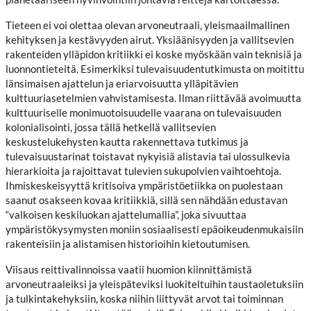
Tieteen ei voi olettaa olevan arvoneutraali, yleismaailmallinen
kehityksen ja kestävyyden airut. Yksiäänisyyden ja vallitsevien
rakenteiden ylläpidon kritiikki ei koske myöskään vain teknisiä ja
luonnontieteitä. Esimerkiksi tulevaisuudentutkimusta on moitittu
länsimaisen ajattelun ja eriarvoisuutta ylläpitävien
kulttuuriasetelmien vahvistamisesta. Ilman riittävää avoimuutta
kulttuuriselle monimuotoisuudelle vaarana on tulevaisuuden
kolonialisointi, jossa tällä hetkellä vallitsevien
keskustelukehysten kautta rakennettava tutkimus ja
tulevaisuustarinat toistavat nykyisiä alistavia tai ulossulkevia
hierarkioita ja rajoittavat tulevien sukupolvien vaihtoehtoja.
Ihmiskeskeisyyttä kritisoiva ympäristöetiikka on puolestaan
saanut osakseen kovaa kritiikkiä, sillä sen nähdään edustavan
“valkoisen keskiluokan ajattelumallia”, joka sivuuttaa
ympäristökysymysten moniin sosiaalisesti epäoikeudenmukaisiin
rakenteisiin ja alistamisen historioihin kietoutumisen.
Viisaus reittivalinnoissa vaatii huomion kiinnittämistä
arvoneutraaleiksi ja yleispäteviksi luokiteltuihin taustaoletuksiin
ja tulkintakehyksiin, koska niihin liittyvät arvot tai toiminnan