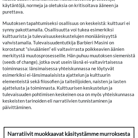
käytäntöjä, normeja ja oletuksia on kritisoitava ääneen ja
purettava.
Muutoksen tapahtumiseksi osallisuus on keskeistä: kulttuuri ei
synny pakottamalla. Osallisuutta voi tukea esimerkiksi
kulttuurista ja tulevaisuuskeskustelujen moniäänisyyttä
vahvistamalla. Tulevaisuudentutkija Barbieri Masini on
korostanut “sivuäänien” eli valtavirrasta poikkeavien äänien
merkitystä muutosprosesseille. Hän puhuu muutoksen siemenistä
(seeds of change), jotka ovat usein läsnä ei-valtavirtaisessa
toiminnassa: länsimaisessa yhteiskunnassa ne löytyvät
esimerkiksi ei-länsimaalaisista ajattelun ja kulttuurin
elementeistä sekä filosofien ja taiteilijoiden, naisten ja lasten
ajattelusta ja toiminnasta. Kulttuurisen keskustelun ja
tulevaisuuden pohtimisen keskeinen osa on myös yhteiskunnassa
keskeisten tarinoiden eli narratiivien tunnistaminen ja
päivittäminen.
Narratiivit muokkaavat käsitystämme murroksesta