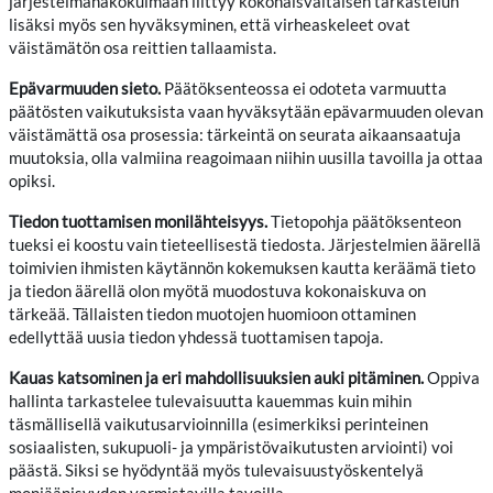
järjestelmänäkökulmaan liittyy kokonaisvaltaisen tarkastelun
lisäksi myös sen hyväksyminen, että virheaskeleet ovat
väistämätön osa reittien tallaamista.
Epävarmuuden sieto.
Päätöksenteossa ei odoteta varmuutta
päätösten vaikutuksista vaan hyväksytään epävarmuuden olevan
väistämättä osa prosessia: tärkeintä on seurata aikaansaatuja
muutoksia, olla valmiina reagoimaan niihin uusilla tavoilla ja ottaa
opiksi.
Tiedon tuottamisen monilähteisyys.
Tietopohja päätöksenteon
tueksi ei koostu vain tieteellisestä tiedosta. Järjestelmien äärellä
toimivien ihmisten käytännön kokemuksen kautta keräämä tieto
ja tiedon äärellä olon myötä muodostuva kokonaiskuva on
tärkeää. Tällaisten tiedon muotojen huomioon ottaminen
edellyttää uusia tiedon yhdessä tuottamisen tapoja.
Kauas katsominen ja eri mahdollisuuksien auki pitäminen.
Oppiva
hallinta tarkastelee tulevaisuutta kauemmas kuin mihin
täsmällisellä vaikutusarvioinnilla (esimerkiksi perinteinen
sosiaalisten, sukupuoli- ja ympäristövaikutusten arviointi) voi
päästä. Siksi se hyödyntää myös tulevaisuustyöskentelyä