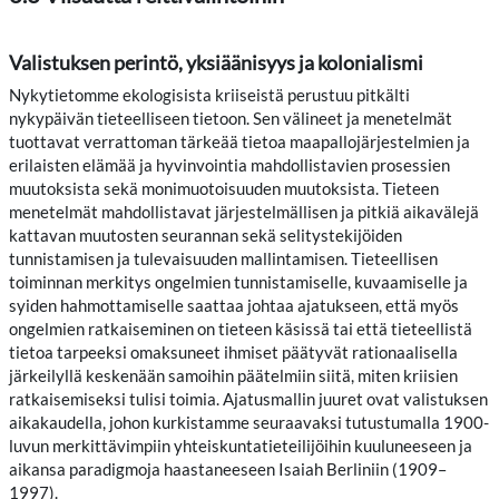
Valistuksen perintö, yksiäänisyys ja kolonialismi
Nykytietomme ekologisista kriiseistä perustuu pitkälti
nykypäivän tieteelliseen tietoon. Sen välineet ja menetelmät
tuottavat verrattoman tärkeää tietoa maapallojärjestelmien ja
erilaisten elämää ja hyvinvointia mahdollistavien prosessien
muutoksista sekä monimuotoisuuden muutoksista. Tieteen
menetelmät mahdollistavat järjestelmällisen ja pitkiä aikavälejä
kattavan muutosten seurannan sekä selitystekijöiden
tunnistamisen ja tulevaisuuden mallintamisen. Tieteellisen
toiminnan merkitys ongelmien tunnistamiselle, kuvaamiselle ja
syiden hahmottamiselle saattaa johtaa ajatukseen, että myös
ongelmien ratkaiseminen on tieteen käsissä tai että tieteellistä
tietoa tarpeeksi omaksuneet ihmiset päätyvät rationaalisella
järkeilyllä keskenään samoihin päätelmiin siitä, miten kriisien
ratkaisemiseksi tulisi toimia. Ajatusmallin juuret ovat valistuksen
aikakaudella, johon kurkistamme seuraavaksi tutustumalla 1900-
luvun merkittävimpiin yhteiskuntatieteilijöihin kuuluneeseen ja
aikansa paradigmoja haastaneeseen Isaiah Berliniin (1909–
1997).