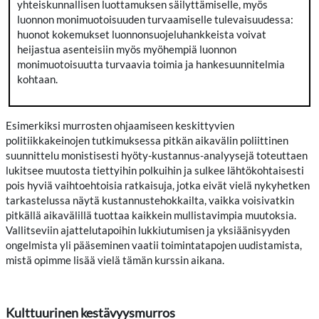
yhteiskunnallisen luottamuksen säilyttämiselle, myös
luonnon monimuotoisuuden turvaamiselle tulevaisuudessa:
huonot kokemukset luonnonsuojeluhankkeista voivat
heijastua asenteisiin myös myöhempiä luonnon
monimuotoisuutta turvaavia toimia ja hankesuunnitelmia
kohtaan.
Esimerkiksi murrosten ohjaamiseen keskittyvien
politiikkakeinojen tutkimuksessa pitkän aikavälin poliittinen
suunnittelu monistisesti hyöty-kustannus-analyysejä toteuttaen
lukitsee muutosta tiettyihin polkuihin ja sulkee lähtökohtaisesti
pois hyviä vaihtoehtoisia ratkaisuja, jotka eivät vielä nykyhetken
tarkastelussa näytä kustannustehokkailta, vaikka voisivatkin
pitkällä aikavälillä tuottaa kaikkein mullistavimpia muutoksia.
Vallitseviin ajattelutapoihin lukkiutumisen ja yksiäänisyyden
ongelmista yli pääseminen vaatii toimintatapojen uudistamista,
mistä opimme lisää vielä tämän kurssin aikana.
Kulttuurinen kestävyysmurros