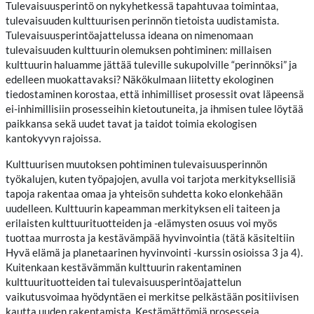
Tulevaisuusperintö on nykyhetkessä tapahtuvaa toimintaa,
tulevaisuuden kulttuurisen perinnön tietoista uudistamista.
Tulevaisuusperintöajattelussa ideana on nimenomaan
tulevaisuuden kulttuurin olemuksen pohtiminen: millaisen
kulttuurin haluamme jättää tuleville sukupolville “perinnöksi” ja
edelleen muokattavaksi? Näkökulmaan liitetty ekologinen
tiedostaminen korostaa, että inhimilliset prosessit ovat läpeensä
ei-inhimillisiin prosesseihin kietoutuneita, ja ihmisen tulee löytää
paikkansa sekä uudet tavat ja taidot toimia ekologisen
kantokyvyn rajoissa.
Kulttuurisen muutoksen pohtiminen tulevaisuusperinnön
työkalujen, kuten työpajojen, avulla voi tarjota merkityksellisiä
tapoja rakentaa omaa ja yhteisön suhdetta koko elonkehään
uudelleen. Kulttuurin kapeamman merkityksen eli taiteen ja
erilaisten kulttuurituotteiden ja -elämysten osuus voi myös
tuottaa murrosta ja kestävämpää hyvinvointia (tätä käsiteltiin
Hyvä elämä ja planetaarinen hyvinvointi -kurssin osioissa 3 ja 4).
Kuitenkaan kestävämmän kulttuurin rakentaminen
kulttuurituotteiden tai tulevaisuusperintöajattelun
vaikutusvoimaa hyödyntäen ei merkitse pelkästään positiivisen
kautta uuden rakentamista. Kestämättömiä prosesseja,