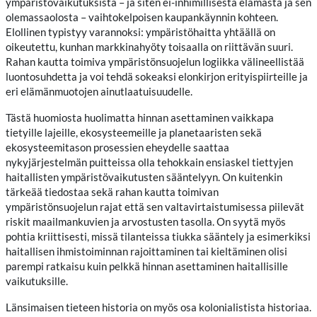
ympäristövaikutuksista – ja siten ei-inhimillisestä elämästä ja sen
olemassaolosta – vaihtokelpoisen kaupankäynnin kohteen.
Elollinen typistyy varannoksi: ympäristöhaitta yhtäällä on
oikeutettu, kunhan markkinahyöty toisaalla on riittävän suuri.
Rahan kautta toimiva ympäristönsuojelun logiikka välineellistää
luontosuhdetta ja voi tehdä sokeaksi elonkirjon erityispiirteille ja
eri elämänmuotojen ainutlaatuisuudelle.
Tästä huomiosta huolimatta hinnan asettaminen vaikkapa
tietyille lajeille, ekosysteemeille ja planetaaristen sekä
ekosysteemitason prosessien eheydelle saattaa
nykyjärjestelmän puitteissa olla tehokkain ensiaskel tiettyjen
haitallisten ympäristövaikutusten sääntelyyn. On kuitenkin
tärkeää tiedostaa sekä rahan kautta toimivan
ympäristönsuojelun rajat että sen valtavirtaistumisessa piilevät
riskit maailmankuvien ja arvostusten tasolla. On syytä myös
pohtia kriittisesti, missä tilanteissa tiukka sääntely ja esimerkiksi
haitallisen ihmistoiminnan rajoittaminen tai kieltäminen olisi
parempi ratkaisu kuin pelkkä hinnan asettaminen haitallisille
vaikutuksille.
Länsimaisen tieteen historia on myös osa kolonialistista historiaa.