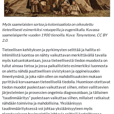
Myös saamelaisten sortoa ja kolonisaatiota on oikeutettu
tieteellisesti esimerkiksi rotuopeilla ja eugeniikalla. Kuvassa
saamelaisperhe vuoden 1900 tienoilla. Kuva: Tonynetone, CC BY
2.0.
Tieteellisen kehityksen ja pyrkimysten selittää ja hallita ei-
inhimillistä luontoa on nähty vaikuttavan merkittävällä tavalla
myös katsantokantaan, jossa tieteellisestä tiedon muodosta on
tullut ainoaa tietoa ja jossa paikallistieto esimerkiksi luonnosta
on alettu nähdä puutteellisen sivistyksen ja oppineisuuden
ilmentymänä, ja joka näin ollen on mahdollisuuksien mukaan
pyrittävä korvaamaan tieteellisellä tiedolla. Huomioon otettavat
tiedon muodot puolestaan vaikuttavat siihen, miten vallitsevien
järjestelmien ja prosessien ongelmia diagnosoidaan, ja tällainen
”taudinmääritys” puolestaan vaikuttaa siihen, millaiset ratkaisut
nähdään toimivina ja mahdollisina. Yksiäänisyys
taudinmäärityksessä voi johtaa yksiäänisyyteen myös
planetaariseen hyvinvointiin johtavia reittejä kartoittaessa.