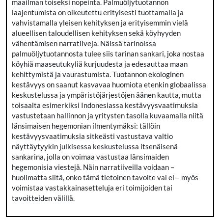
maailman toiseksi nopeinta. Palmuöljytuotannon
laajentumista on oikeutettu erityisesti tuottamalla ja
vahvistamalla yleisen kehityksen ja erityisemmin vielä
alueellisen taloudellisen kehityksen sekä köyhyyden
vähentämisen narratiiveja. Näissä tarinoissa
palmuöljytuotannosta tulee siis tarinan sankari, joka nostaa
köyhiä maaseutukyliä kurjuudesta ja edesauttaa maan
kehittymistä ja vaurastumista. Tuotannon ekologinen
kestävyys on saanut kasvavaa huomiota etenkin globaalissa
keskustelussa ja ympäristöjärjestöjen äänen kautta, mutta
toisaalta esimerkiksi Indonesiassa kestävyysvaatimuksia
vastustetaan hallinnon ja yritysten tasolla kuvaamalla niitä
länsimaisen hegemonian ilmentymäksi: tällöin
kestävyysvaatimuksia sitkeästi vastustava valtio
näyttäytyykin julkisessa keskustelussa itsenäisenä
sankarina, jolla on voimaa vastustaa länsimaiden
hegemonisia viestejä. Näin narratiiveilla voidaan –
huolimatta siitä, onko tämä tietoinen tavoite vai ei – myös
voimistaa vastakkainasetteluja eri toimijoiden tai
tavoitteiden välillä.