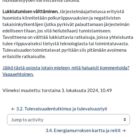
moniäänisyyden varmistavilla tavoilla.
Lukkiutumisen välttäminen.
Järjestelmäajattelussa erityistä
huomiota kiinnitetään polkuriippuvuuksien ja negatiivisten
takaisinkytkentöjen (jotka pyrkivät palauttamaan järjestelmän
edelliseen tilaan, jos sitä heilutellaan) tunnistamiseen.
Tavoitteena on välttää lukkiuttavia ratkaisuja, joissa yhteiskunta
tulee riippuvaiseksi tietystä teknologiasta tai toimintatavasta.
Tulevaisuuden toimintatavat pyritään siis pitämään avoimena
erilaisille ratkaisuille.
Jäikö tästä osiosta jotain mieleen, mitä haluaisit kommentoida?
Vapaaehtoinen.
Viimeksi muutettu: torstaina 3. lokakuuta 2024, 10.49
← 3.2. Tulevaisuudentutkimus ja tulevaisuustyö
Jump to activity
3.4. Energiamurroksen kartta ja reitit →