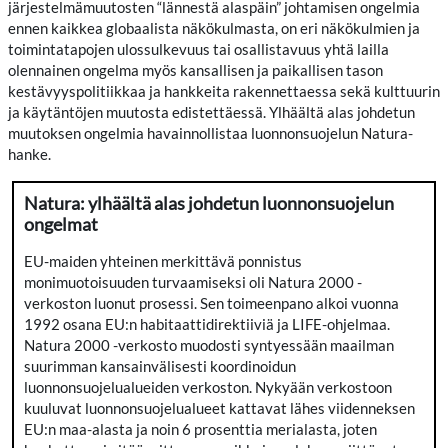
järjestelmämuutosten “lännestä alaspäin” johtamisen ongelmia
ennen kaikkea globaalista näkökulmasta, on eri näkökulmien ja
toimintatapojen ulossulkevuus tai osallistavuus yhtä lailla
olennainen ongelma myös kansallisen ja paikallisen tason
kestävyyspolitiikkaa ja hankkeita rakennettaessa sekä kulttuurin
ja käytäntöjen muutosta edistettäessä. Ylhäältä alas johdetun
muutoksen ongelmia havainnollistaa luonnonsuojelun Natura-
hanke.
Natura: ylhäältä alas johdetun luonnonsuojelun
ongelmat
EU-maiden yhteinen merkittävä ponnistus
monimuotoisuuden turvaamiseksi oli Natura 2000 -
verkoston luonut prosessi. Sen toimeenpano alkoi vuonna
1992 osana EU:n habitaattidirektiiviä ja LIFE-ohjelmaa.
Natura 2000 -verkosto muodosti syntyessään maailman
suurimman kansainvälisesti koordinoidun
luonnonsuojelualueiden verkoston. Nykyään verkostoon
kuuluvat luonnonsuojelualueet kattavat lähes viidenneksen
EU:n maa-alasta ja noin 6 prosenttia merialasta, joten