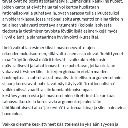
tavat ovat helposti itsestäänselviä. Esimerkiksi kaikki ne huolet,
joiden kantajat eivät halua tai voi kertoa huolistaan
rationalisoivalla puhetavalla, ovat vaarassa tulla sivuutetuiksi
arvohierarkiassa, jossa rationalisoitu argumentti on aina tärkein
tai ainoa vakavasti otettava argumentti (kolonialisoivasta
tiedosta ja tietämisen tavoista löydät lisää esimerkkejä myös
Hyvä elämä ja planetaarinen hyvinvointi -kurssilta).
Ilmiö vaikuttaa esimerkiksi ilmastoneuvottelujen
oikeudenmukaisuuteen, sillä valta-asemassa olevat ”kehittyneet
maat” käytännössä määrittelevät – vaikkakin ehkä osin
epävirallisesti ja tahattomasti – ne puhetavat, jotka otetaan
vakavasti. Esimerkiksi tiettyjen globaalin etelän maiden
huolenpitoa ja suhteita (rationaalis-tieteellisen argumentoinnin
sijaan) korostavat puhetavat näyttäytyvät ”irrationaalisina”,
vaikka niissä vaadittaisiin kunnianhimoisempaa
kestävyysmurrosta ja ilmastotoimien kiirehtimistä, kun taas
talousvaikutuksia korostavia argumentteja pidetään
lähtökohtaisesti aina “järkevinä” (rationaalisina) ja siksi painavina
huomioina.
Vaikka olemme keskittyneet käsittelemään yksiäänisyyden ja