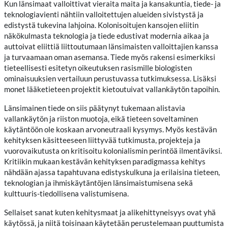
Kun länsimaat valloittivat vieraita maita ja kansakuntia, tiede- ja
teknologiavienti nähtiin valloitettujen alueiden sivistystä ja
edistystä tukevina lahjoina. Kolonisoitujen kansojen eliitin
näkökulmasta teknologia ja tiede edustivat modernia aikaa ja
auttoivat eliittiä liittoutumaan länsimaisten valloittajien kanssa
ja turvaamaan oman asemansa. Tiede myös rakensi esimerkiksi
tieteellisesti esitetyn oikeutuksen rasismille biologisten
ominaisuuksien vertailuun perustuvassa tutkimuksessa. Lisäksi
monet lääketieteen projektit kietoutuivat vallankäytön tapoihin.
Länsimainen tiede on siis päätynyt tukemaan alistavia
vallankäytön ja riiston muotoja, eikä tieteen soveltaminen
käytäntöön ole koskaan arvoneutraali kysymys. Myös kestävän
kehityksen käsitteeseen liittyvää tutkimusta, projekteja ja
vuorovaikutusta on kritisoitu kolonialismin perintöä ilmentäviksi.
Kritiikin mukaan kestävän kehityksen paradigmassa kehitys
nähdään ajassa tapahtuvana edistyskulkuna ja erilaisina tieteen,
teknologian ja ihmiskäytäntöjen länsimaistumisena sekä
kulttuuris-tiedollisena valistumisena.
Sellaiset sanat kuten kehitysmaat ja alikehittyneisyys ovat yhä
käytössä, ja niitä toisinaan käytetään perustelemaan puuttumista