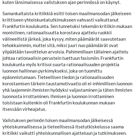
kuten länsimaisessa valistuksen ajan perinnössä on käynyt.
Samankaltaista kritiikkiä esitti toisen maailmansodan jälkeiseen
kriittiseen yhteiskuntatutkimukseen vahvasti vaikuttanut
Frankfurtin koulukunta. Sen tunnetuksi tekemän kritiikin mukaan
monistinen, rationaalisuutta korostava ajattelu ruokkii
välineellistä järkeä, joka kysyy, miten päämäärät saavutetaan
tehokkaimmin, muttei sitä, miksi juuri nuo päämäärät ovat
ylipäätään tavoittelun arvoisia. Pahimmillaan tällainen ajattelu
johtaa rationaalisin perustein tuettuun fasismiin. Frankfurtin
koulukunta myös kritisoi suurta rationaalisuuden projektia
luonnon hallinnan pyrkimykseksi, joka on tuomittu
epäonnistumaan. Tieteellisen tiedon ja rationaalisuuden
korostamisen tärkein taustamotivaatio oli ei-inhimillisen luonnon
yhä laajemmin ihmisten hyödyksi valjastaminen ja täten ihmisten
luonnosta irrottaminen. Ihmisen ja luonnon irrottaminen
toisistaan kuitenkin oli Frankfurtin koulukunnan mukaan
itsessään virheajatus.
Valistuksen perinnön toisen maailmansodan jälkeisessä
yhteiskunnallisessa ja tieteellisessä itsetutkiskelussa saama
kritiikki vaikutti yhteiskunnallisen ajatteluun ja tutkimukseen.