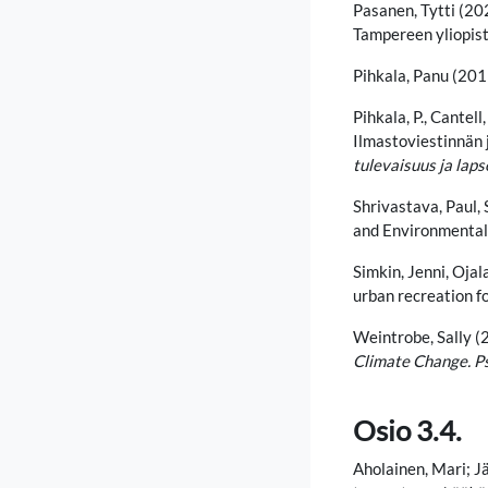
Pasanen, Tytti (20
Tampereen yliopist
Pihkala, Panu (201
Pihkala, P., Cantell
Ilmastoviestinnän 
tulevaisuus ja lap
Shrivastava, Paul, 
and Environmental
Simkin, Jenni, Ojal
urban recreation fo
Weintrobe, Sally (
Climate Change. P
Osio 3.4.
Aholainen, Mari; J