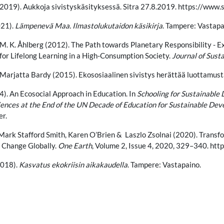
(2019). Aukkoja sivistyskäsityksessä. Sitra 27.8.2019. https://www.s
021).
Lämpenevä Maa. Ilmastolukutaidon käsikirja
. Tampere: Vastapa
 M. K. Åhlberg (2012). The Path towards Planetary Responsibility - 
or Lifelong Learning in a High-Consumption Society.
Journal of Sus
 Marjatta Bardy (2015). Ekososiaalinen sivistys herättää luottamus
4). An Ecosocial Approach in Education. In
Schooling for Sustainable 
ences at the End of the UN Decade of Education for Sustainable De
er.
 Mark Stafford Smith, Karen O’Brien & Laszlo Zsolnai (2020). Transfo
 Change Globally.
One Earth
, Volume 2, Issue 4, 2020, 329–340. htt
2018).
Kasvatus ekokriisin aikakaudella
. Tampere: Vastapaino.