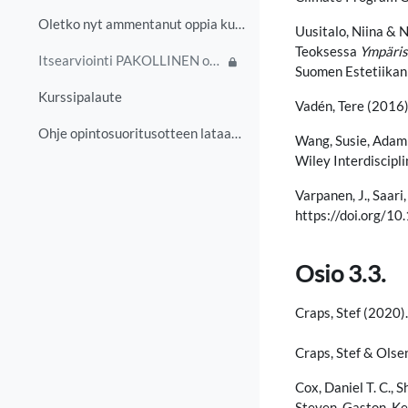
Oletko nyt ammentanut oppia kurssisisällöistä ja s...
Uusitalo, Niina & 
Teoksessa
Ympäris
Itsearviointi PAKOLLINEN osa kurssisuoritusta - saatavilla 30.9.2027 saakka
Suomen Estetiikan
Kurssipalaute
Vadén, Tere (2016)
Ohje opintosuoritusotteen lataamiseen todistukseksi
Wang, Susie, Adam
Wiley Interdiscipl
Varpanen, J., Saari
https://doi.org/
Osio 3.3.
Craps, Stef (2020).
Craps, Stef & Olsen
Cox, Daniel T. C., 
Steven, Gaston, Kev