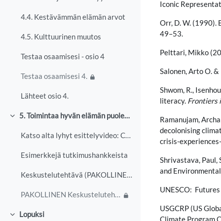
Iconic Representat
4.4. Kestävämmän elämän arvot
Orr, D. W. (1990).
49–53.
4.5. Kulttuurinen muutos
Pelttari, Mikko (2
Testaa osaamisesi - osio 4
Salonen, Arto O. &
Testaa osaamisesi 4.
Shwom, R., Isenhour
Lähteet osio 4.
literacy.
Frontiers 
5. Toimintaa hyvän elämän puolesta
Ramanujam, Archana 
Tiivistä
decolonising clima
Katso alta lyhyt esittelyvideo: Cannot display thi...
crisis-experiences
Esimerkkejä tutkimushankkeista
Shrivastava, Paul, 
and Environmental
Keskustelutehtävä (PAKOLLINEN)
UNESCO: Futures Li
PAKOLLINEN Keskustelutehtävä
USGCRP (US Global 
Lopuksi
Tiivistä
Climate Program O