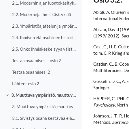
2.1. Modernin ajan luontokäsityksiä
Abiolu A. Oluremi 
2.2. Moderneja ihmiskäsityksiä
International Feder
2.3. Ympäristöajattelun ja ympäristön arvottamisen muutoksia
Abram, David (199
(1999/ 2012): Sacr
2.4. Ihmisen eläinsuhteen historiaa
Casi, C., H. E. Gut
2.5. Onko ihmiskeskeisyys väistämätöntä?
toim. C. P. Krieg 
Testaa osaamisesi - osio 2
Cazden, C., B. Cope
Multiliteracies: De
Testaa osaamisesi 2
Gosselin, D. C., A. 
Lähteet osio 2.
Springer.
3. Muuttuva ympäristö, muuttuva tieto
Tiivistä
HAPPER, C., PHILO,
Psychology
, North
3. Muuttuva ympäristö, muuttuva tieto Ympäristökri...
Johnson, J. T., R. 
3.1. Sivistys osana kestävää elämäntapaa?
Methods.
Sustainab