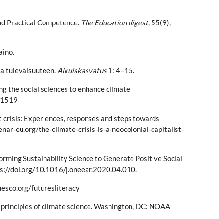
and Practical Competence.
The Education digest
, 55(9),
aino.
ta tulevaisuuteen.
Aikuiskasvatus
1: 4–15.
ing the social sciences to enhance climate
e.1519
st crisis: Experiences, responses and steps towards
ar-eu.org/the-climate-crisis-is-a-neocolonial-capitalist-
forming Sustainability Science to Generate Positive Social
ps://doi.org/10.1016/j.oneear.2020.04.010.
nesco.org/futuresliteracy
 principles of climate science. Washington, DC: NOAA