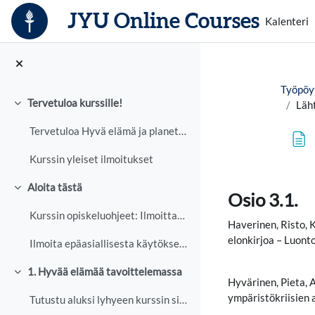
Siirry pääsisältöön
JYU Online Courses
Kalenteri
Työpöy
Tervetuloa kurssille!
Läht
Tiivistä
Tervetuloa Hyvä elämä ja planetaarinen hyvinvointi...
Kurssin yleiset ilmoitukset
Suorituksen vaa
Aloita tästä
Tiivistä
Osio 3.1.
Kurssin opiskeluohjeet: Ilmoittaudu kurssille täst...
Haverinen, Risto, 
elonkirjoa – Luonto
Ilmoita epäasiallisesta käytöksestä
1. Hyvää elämää tavoittelemassa
Tiivistä
Hyvärinen, Pieta,
ympäristökriisien 
Tutustu aluksi lyhyeen kurssin sisältöön johdattel...