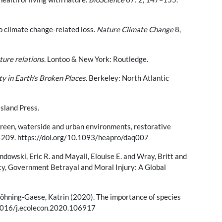
to climate change-related loss.
Nature Climate Change
8,
ature
relations
. Lontoo & New York: Routledge.
y in Earth’s Broken Places
. Berkeley: North Atlantic
Island Press.
e green, waterside and urban environments, restorative
209. https://doi.org/10.1093/heapro/daq007
owski, Eric R. and Mayall, Elouise E. and Wray, Britt and
ety, Government Betrayal and Moral Injury: A Global
Böhning-Gaese, Katrin (2020). The importance of species
1016/j.ecolecon.2020.106917