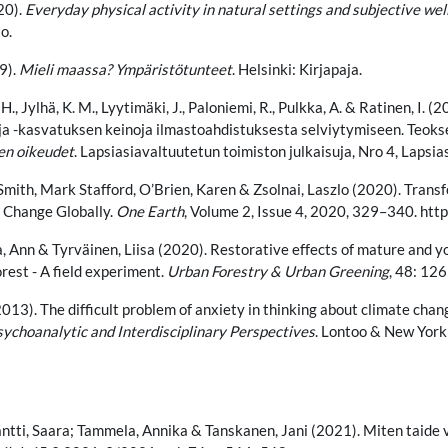
20).
Everyday physical activity in natural settings and subjective
wel
o.
9).
Mieli maassa? Ympäristötunteet
. Helsinki: Kirjapaja.
, H., Jylhä, K. M., Lyytimäki, J., Paloniemi, R., Pulkka, A. & Ratinen, I
ja -kasvatuksen keinoja ilmastoahdistuksesta selviytymiseen. Teokse
sen oikeudet
. Lapsiasiavaltuutetun toimiston julkaisuja, Nro 4, Laps
Smith, Mark Stafford, O’Brien, Karen & Zsolnai, Laszlo (2020). Trans
 Change Globally.
One Earth
, Volume 2, Issue 4, 2020, 329–340. htt
a, Ann & Tyrväinen, Liisa (2020). Restorative effects of mature and 
rest - A field experiment.
Urban Forestry & Urban Greening
, 48: 12
2013). The difficult problem of anxiety in thinking about climate cha
sychoanalytic and
Interdisciplinary Perspectives
. Lontoo & New York
äntti, Saara; Tammela, Annika & Tanskanen, Jani (2021). Miten taide 