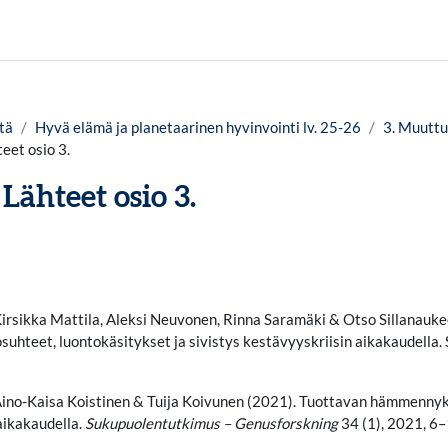
tä
Hyvä elämä ja planetaarinen hyvinvointi lv. 25-26
3. Muuttu
eet osio 3.
Lähteet osio 3.
timukset
Kirsikka Mattila, Aleksi Neuvonen, Rinna Saramäki & Otso Sillanauk
suhteet, luontokäsitykset ja sivistys kestävyyskriisin aikakaudella. 
 Aino-Kaisa Koistinen & Tuija Koivunen (2021). Tuottavan hämmenny
aikakaudella.
Sukupuolentutkimus – Genusforskning
34 (1), 2021, 6–