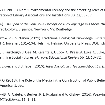
& Oluchi O. Okere: Environmental literacy and the emerging roles of 
ation of Library Associations and Institutions 38 (1), 53–59.
6).
The Spell of the Sensuous. Perception and Language in a More-
ed Ecology. 3. painos. New York, NY: Routledge.
torm & P. K. Virtanen (2021). Traditional Ecological Knowledge.
Situat
and R. Toivanen, 181–194. Helsinki: Helsinki University Press. DOI: 
, F. Fairclough, J. Gee, M. Kalantzis, J. Cook, G. Kress, A. Luke, C. Lu
signing Social Futures.
Harvard Educational Review
66 (1), 60–92.
E. Egger, and J. J. Taber (2019).
Interdisciplinary Teaching About Eart
 G. (2013). The Role of the Media in the Construction of Public Beli
 America, 1, dec.
Howitt, G. Cajete, F. Berkes, R. L. Pualani and A. Kliskey (2016). Weav
ility Science
, 11: 1–11.