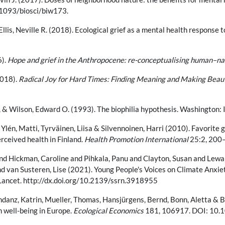
.1093/biosci/biw173.
llis, Neville R. (2018). Ecological grief as a mental health response 
6).
Hope and grief in the Anthropocene: re-conceptualising human–n
2018).
Radical Joy for Hard Times: Finding Meaning and Making Beaut
, & Wilson, Edward O. (1993). The biophilia hypothesis. Washington: 
 Ylén, Matti, Tyrväinen, Liisa & Silvennoinen, Harri (2010). Favorit
rceived health in Finland.
Health Promotion International
25:2, 200–
nd Hickman, Caroline and Pihkala, Panu and Clayton, Susan and Lewand
nd van Susteren, Lise (2021). Young People's Voices on Climate Anxi
ancet. http://dx.doi.org/10.2139/ssrn.3918955
hdanz, Katrin, Mueller, Thomas, Hansjürgens, Bernd, Bonn, Aletta & 
n well-being in Europe.
Ecological Economics
181, 106917. DOI: 10.