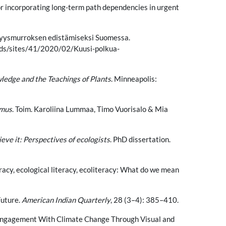
or incorporating long-term path dependencies in urgent
vyysmurroksen edistämiseksi Suomessa.
ads/sites/41/2020/02/Kuusi-polkua-
ledge and the Teachings of Plants
. Minneapolis:
imus
. Toim. Karoliina Lummaa, Timo Vuorisalo & Mia
eve it: Perspectives of ecologists
. PhD dissertation.
eracy, ecological literacy, ecoliteracy: What do we mean
Future.
American Indian Quarterly
, 28 (3–4): 385–410.
e Engagement With Climate Change Through Visual and