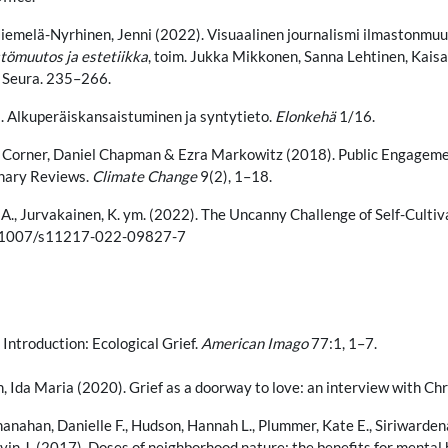
Niemelä-Nyrhinen, Jenni (2022). Visuaalinen journalismi ilmastonmu
tömuutos ja estetiikka
, toim. Jukka Mikkonen, Sanna Lehtinen, Kais
 Seura. 235–266.
. Alkuperäiskansaistuminen ja syntytieto.
Elonkehä
1/16.
 Corner, Daniel Chapman & Ezra Markowitz (2018). Public Engagemen
inary Reviews.
Climate Change
9(2), 1–18.
, A., Jurvakainen, K. ym. (2022). The Uncanny Challenge of Self-Culti
10.1007/s11217-022-09827-7
 Introduction: Ecological Grief.
American Imago
77:1, 1–7.
, Ida Maria (2020). Grief as a doorway to love: an interview with Chr
Shanahan, Danielle F., Hudson, Hannah L., Plummer, Kate E., Siriwarden
in J. (2017). Doses of neighborhood nature: the benefits for mental h