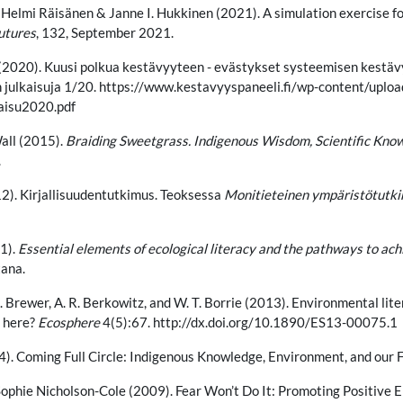
 Helmi Räisänen & Janne I. Hukkinen (2021). A simulation exercise f
utures
, 132, September 2021.
(2020). Kuusi polkua kestävyyteen - evästykset systeemisen kestä
 julkaisuja 1/20. https://www.kestavyyspaneeli.fi/wp-content/uplo
aisu2020.pdf
all (2015).
Braiding Sweetgrass. Indigenous Wisdom, Scientific Know
.
12). Kirjallisuudentutkimus. Teoksessa
Monitieteinen ympäristötutk
1).
Essential elements of ecological literacy and the pathways to achi
tana.
A. Brewer, A. R. Berkowitz, and W. T. Borrie (2013). Environmental lit
t here?
Ecosphere
4(5):67. http://dx.doi.org/10.1890/ES13-00075.1
). Coming Full Circle: Indigenous Knowledge, Environment, and our 
 Sophie Nicholson-Cole (2009). Fear Won’t Do It: Promoting Positiv