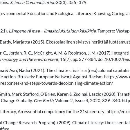
ions.
Science
Communication
30(3), 355–379.
 Environmental Education and Ecological Literacy: Knowing, Caring, 
021).
Lämpenevä maa – ilmastolukutaidon käsikirja
. Tampere: Vastap
 Bardy, Marjatta (2015). Ekososiaalinen sivistys herättää luottamus
, C., Jordan, R. C., McCright, A. M. & Robinson, J. M. (2017). Integrat
in ecology and the environment
, 15(7), pp. 377-384. doi:10.1002/fe
& Asri, Nadia (2021). The climate crisis is a (neo)colonial capitali
te action. Brussels: European Network Against Racism. https://www.en
-responses-and-steps-towards-decolonising-climate-action/
Smith, Mark Stafford, O’Brien, Karen & Zsolnai, Laszlo (2020). Trans
 Change Globally.
One Earth
, Volume 2, Issue 4, 2020, 329–340. htt
teracy, An essential competency for the 21st century: https://en.u
Change Research Program). (2009). Climate literacy: the essential
ffice.