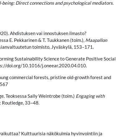
l-being: Direct connections and psychological mediators
.
. (2020). Ahdistuksen vai innostuksen ilmasto?
ssa E. Pekkarinen & T. Tuukkanen (toim.),
Maapallon
iasianvaltuutetun toimisto, Jyväskylä, 153–171.
forming Sustainability Science to Generate Positive Social
ps://doi.org/10.1016/j.oneear.2020.04.010.
young commercial forests, pristine old-growth forest and
6567
nge. Teoksessa Sally Weintrobe (toim.)
Engaging with
: Routledge, 33–48.
vaikuttaa? Kulttuurisia näkökulmia hyvinvointiin ja