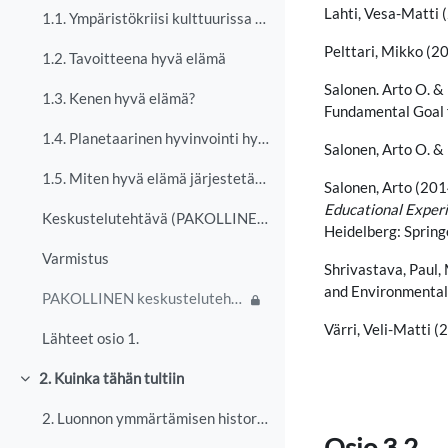
Lahti, Vesa-Matti 
1.1. Ympäristökriisi kulttuurissa ja yhteiskunnassa
Pelttari, Mikko (2
1.2. Tavoitteena hyvä elämä
Salonen. Arto O. &
1.3. Kenen hyvä elämä?
Fundamental Goal f
1.4. Planetaarinen hyvinvointi hyvän elämän edellytyksenä
Salonen, Arto O. &
1.5. Miten hyvä elämä järjestetään?
Salonen, Arto (201
Educational Experi
Keskustelutehtävä (PAKOLLINEN)
Heidelberg: Spring
Varmistus
Shrivastava, Paul,
and Environmental
PAKOLLINEN keskustelutehtävä omia valintoja rajoittavista rakenteista.
Värri, Veli-Matti (
Lähteet osio 1.
2. Kuinka tähän tultiin
Tiivistä
2. Luonnon ymmärtämisen historiaa Kun puhumme luon...
Osio 3.2.