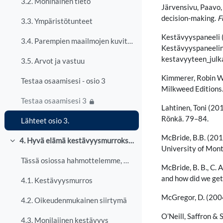
3.2. Moninainen tieto
Järvensivu, Paavo,
decision-making.
F
3.3. Ympäristötunteet
Kestävyyspaneeli 
3.4. Parempien maailmojen kuvittelu
Kestävyyspaneelin
kestavyyteen_julk
3.5. Arvot ja vastuu
Kimmerer, Robin W
Testaa osaamisesi - osio 3
Milkweed Editions
Testaa osaamisesi 3
Lahtinen, Toni (20
Rönkä. 79–84.
Lähteet osio 3.
McBride, B.B. (201
4. Hyvä elämä kestävyysmurroksessa
Tiivistä
University of Mon
Tässä osiossa hahmottelemme, miltä hyvä elämä kest...
McBride, B. B., C. 
and how did we ge
4.1. Kestävyysmurros
McGregor, D. (2004
4.2. Oikeudenmukainen siirtymä
O’Neill, Saffron &
4.3. Monilajinen kestävyys