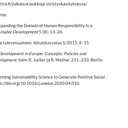
itra.fi/julkaisut/aukkoja-sivistyskasityksessa/
ino.
Expanding the Domain of Human Responsibility Is a
tainable Development
5 (8): 13–26.
ta tulevaisuuteen.
Aikuiskasvatus
1/2015, 4–15.
Development in Europe: Concepts, Policies and
velopment
, toim. R. Jucker ja R. Mathar, 231–233. Berlin-
rming Sustainability Science to Generate Positive Social
ps://doi.org/10.1016/j.oneear.2020.04.010.