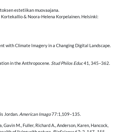
utoksen estetiikan muovaajana.
a Kortekallio & Noora-Helena Korpelainen. Helsinki:
t with Climate Imagery in a Changing Digital Landscape.
vation in the Anthropocene.
Stud Philos Educ
41, 345–362.
is Jordan.
American Imago
77:1,109–135.
a, Gavin M., Fuller, Richard A., Anderson, Karen, Hancock,
ealth of living with nature.
BioScience
67: 2, 147–155.