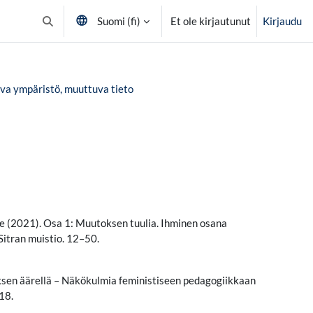
Suomi ‎(fi)‎
Et ole kirjautunut
Kirjaudu
Vaihda hakusyöttöä
va ympäristö, muuttuva tieto
ee (2021). Osa 1: Muutoksen tuulia. Ihminen osana
Sitran muistio. 12–50.
ksen äärellä – Näkökulmia feministiseen pedagogiikkaan
18.