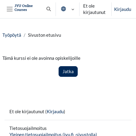
Siirry pääsisältöön
Et ole
JYU Online
Kirjaudu
Courses
Vaihda hakusyöttöä
kirjautunut
Sivupaneeli
Työpöytä
Sivuston etusivu
Tämä kurssi ei ole avoinna opiskelijoille
Jatka
Et ole kirjautunut (
Kirjaudu
)
Tietosuojailmoitus
Yleinen tietosuojailmoitus (jyu.fi -sivustolla)