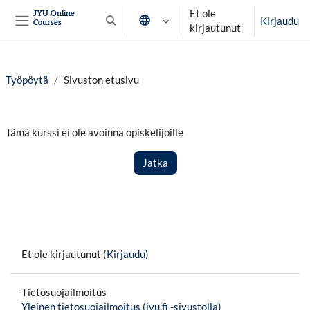
Siirry pääsisältöön
Et ole
JYU Online
Kirjaudu
Courses
Vaihda hakusyöttöä
kirjautunut
Sivupaneeli
Työpöytä
Sivuston etusivu
Tämä kurssi ei ole avoinna opiskelijoille
Jatka
Et ole kirjautunut (
Kirjaudu
)
Tietosuojailmoitus
Yleinen tietosuojailmoitus (jyu.fi -sivustolla)