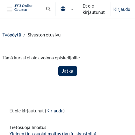
Siirry pääsisältöön
Et ole
JYU Online
Kirjaudu
Courses
Vaihda hakusyöttöä
kirjautunut
Sivupaneeli
Työpöytä
Sivuston etusivu
Tämä kurssi ei ole avoinna opiskelijoille
Jatka
Et ole kirjautunut (
Kirjaudu
)
Tietosuojailmoitus
Yleinen tietosuojailmoitus (jyu.fi -sivustolla)