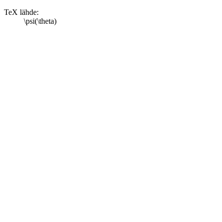
TeX lähde:
\psi(\theta)